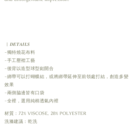
| 𝑫𝑬𝑻𝑨𝑰𝑳𝑺
-獨特燒花布料
-手工壓褶工藝
-後背以造型球型釦開合
-綁帶可以打蝴蝶結，或將綁帶延伸至前領處打結，創造多變
效果
-兩側脇邊皆有口袋
-全裡，選用純棉透氣內裡
材質：72% VISCOSE, 28% POLYESTER
洗滌建議：乾洗