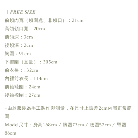
| 𝑭𝑹𝑬𝑬 𝑺𝑰𝒁𝑬
前領內寬（領圍處、非領口）：21cm
高領領口寬：20cm
前領深：3cm
後領深：2cm
胸圍：91cm
下擺圍（直量）：305cm
前衣長：132cm
內裡前衣長：114cm
前袖襱圍：24cm
後袖襱圍：27cm
-由於服裝為手工製作與測量，在尺寸上誤差2cm內屬正常範
圍
Ｍodel尺寸：身高168cm / 胸圍77cm / 腰圍57cm / 臀圍
86cm