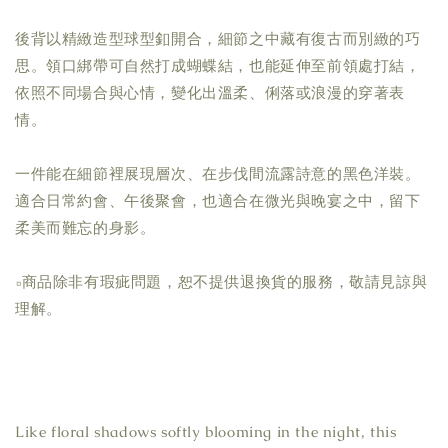
後背以精緻造型球型釦開合，細節之中藏有復古而別緻的巧
思。領口綁帶可自然打成蝴蝶結，也能延伸至前領處打結，
依照不同場合與心情，變化出溫柔、俐落或浪漫的穿著表
情。
一件能在細節裡展現層次、在步伐間流露詩意的黑色洋裝。
適合日常約會、午後聚會，也適合在微光與晚宴之中，留下
柔美而難忘的身影。
▫商品除非有瑕疵問題，恕不提供退換貨的服務，敬請見諒與
理解。
Like floral shadows softly blooming in the night, this