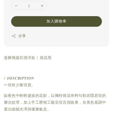
加入購物車
分享
漫舞飛揚百摺洋裝 | 燒花黑
| 𝑫𝑬𝑺𝑪𝑹𝑰𝑷𝑻𝑰𝑶𝑵
☞現有少量現貨。
如夜色中輕輕盛放的花影，以獨特燒花布料勾勒若隱若現的
層次紋理，加上手工壓褶工藝呈現百摺效果，在黑色基調中
透出細膩光澤與優雅氣息。