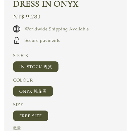
DRESS IN ONYX
Regular
NT$ 9,280
price
Worldwide Shipping Available
Secure payments
STOCK
IN-STOCK 現貨
COLOUR
ONYX 燒花黑
SIZE
FREE SIZE
數量