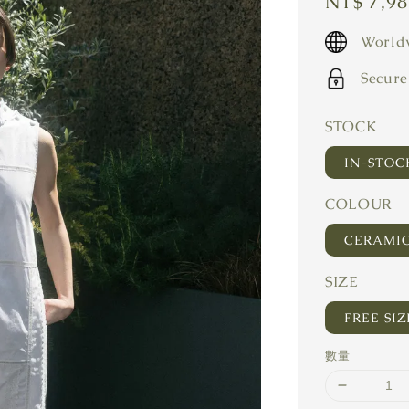
Regular
NT$ 7,9
price
Worldw
Secure
STOCK
IN-STO
COLOUR
CERAMI
SIZE
FREE SIZ
數量