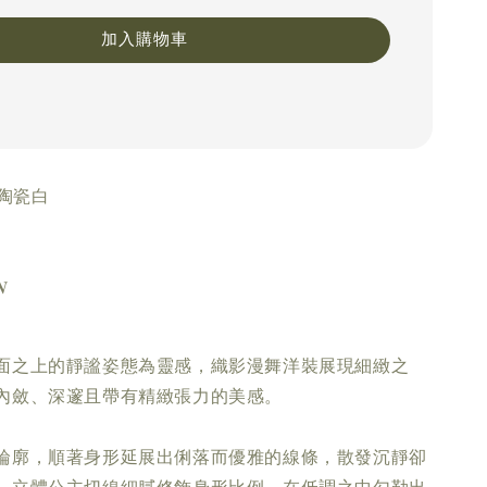
加入購物車
 陶瓷白
𝑵
。
面之上的靜謐姿態為靈感，織影漫舞洋裝展現細緻之
內斂、深邃且帶有精緻張力的美感。
輪廓，順著身形延展出俐落而優雅的線條，散發沉靜卻