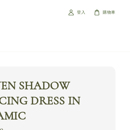
登入
購物車
EN SHADOW
CING DRESS IN
AMIC