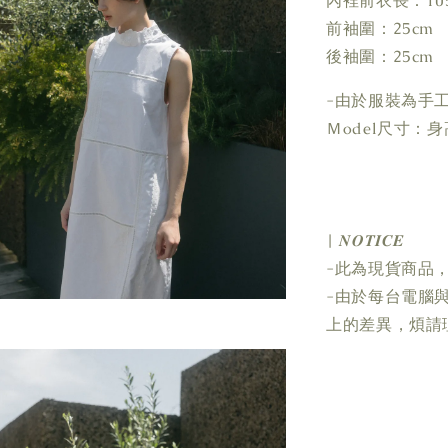
內裡前衣長：10
前袖圍：25cm
後袖圍：25cm
-由於服裝為手
Ｍodel尺寸：身高
| 𝑵𝑶𝑻𝑰𝑪𝑬
-此為現貨商品，
-由於每台電腦
上的差異，煩請