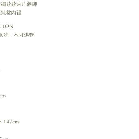
緻繡花花朵片裝飾
氣純棉內裡
TTON
水洗，不可烘乾
m
cm
142cm