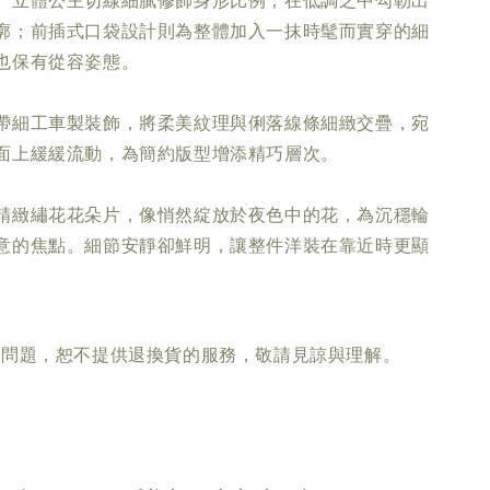
。立體公主切線細膩修飾身形比例，在低調之中勾勒出
廓；前插式口袋設計則為整體加入一抹時髦而實穿的細
也保有從容姿態。
帶細工車製裝飾，將柔美紋理與俐落線條細緻交疊，宛
面上緩緩流動，為簡約版型增添精巧層次。
精緻繡花花朵片，像悄然綻放於夜色中的花，為沉穩輪
意的焦點。細節安靜卻鮮明，讓整件洋裝在靠近時更顯
疵問題，恕不提供退換貨的服務，敬請見諒與理解。