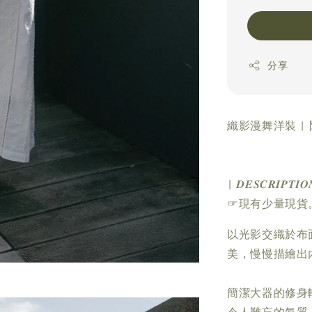
分享
織影漫舞洋裝 |
| 𝑫𝑬𝑺𝑪𝑹𝑰𝑷𝑻𝑰
☞現有少量現貨
以光影交織於布
美，慢慢描繪出
簡潔大器的修身