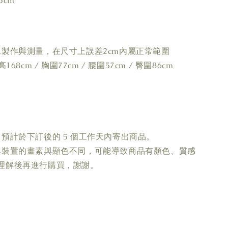
5cm
工製作與測量，在尺寸上誤差2cm內屬正常範圍
168cm / 胸圍77cm / 腰圍57cm / 臀圍86cm
預計於下訂後的 5 個工作天內寄出商品。
與裝置的畫素與顯色不同，可能導致商品有顏色、質感
理解後再進行購買，謝謝。