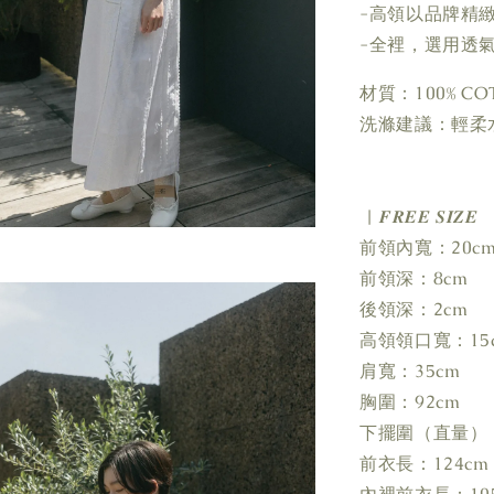
-高領以品牌精
-全裡，選用透
材質：100% CO
洗滌建議：輕柔
| 𝑭𝑹𝑬𝑬 𝑺𝑰𝒁𝑬
前領內寬：20c
前領深：8cm
後領深：2cm
高領領口寬：15
肩寬：35cm
胸圍：92cm
下擺圍（直量）：
前衣長：124cm