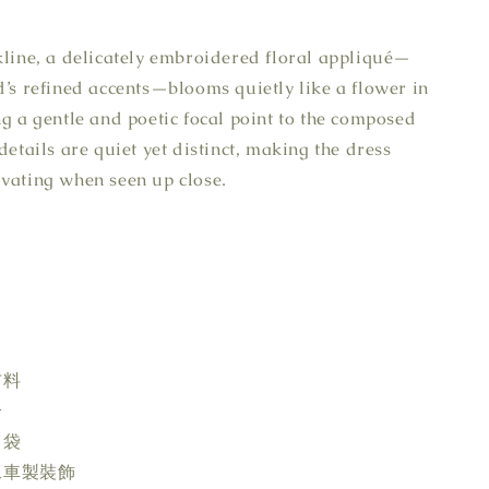
kline, a delicately embroidered floral appliqué—
d’s refined accents—blooms quietly like a flower in
ng a gentle and poetic focal point to the composed
details are quiet yet distinct, making the dress
vating when seen up close.
布料
合
口袋
工車製裝飾