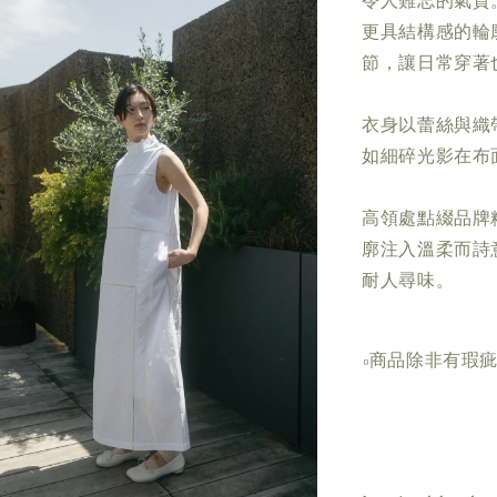
令人難忘的氣質
更具結構感的輪
節，讓日常穿著
衣身以蕾絲與織
如細碎光影在布
高領處點綴品牌
廓注入溫柔而詩
耐人尋味。
▫商品除非有瑕