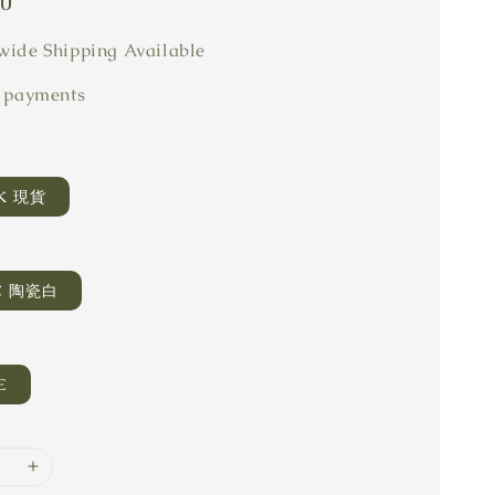
80
ide Shipping Available
 payments
CK 現貨
C 陶瓷白
E