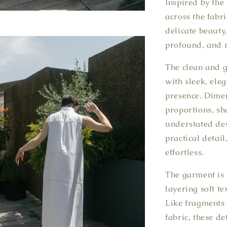
Inspired by the
across the fabr
delicate beauty,
profound, and r
The clean and g
with sleek, ele
presence. Dimen
proportions, sh
understated des
practical deta
effortless.
The garment is 
layering soft t
Like fragments 
fabric, these de