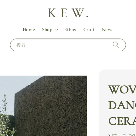
Home
Shop
Ethos
Craft
News
搜尋
WOV
DAN
CER