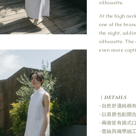
silhouette.
At the high nec
one of the bran
the night, addi
silhouette. The 
even more capti
| 𝑫𝑬𝑻𝑨𝑰𝑳𝑺
-自然舒適純棉
-以肩膀包釦開
-兩側皆有插式
-蕾絲與織帶細