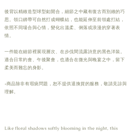
後背以精緻造型球型釦開合，細節之中藏有復古而別緻的巧
思。領口綁帶可自然打成蝴蝶結，也能延伸至前領處打結，
依照不同場合與心情，變化出溫柔、俐落或浪漫的穿著表
情。
一件能在細節裡展現層次、在步伐間流露詩意的黑色洋裝。
適合日常約會、午後聚會，也適合在微光與晚宴之中，留下
柔美而難忘的身影。
▫商品除非有瑕疵問題，恕不提供退換貨的服務，敬請見諒與
理解。
Like floral shadows softly blooming in the night, this