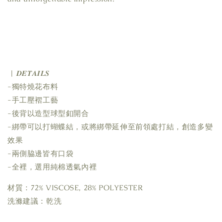
| 𝑫𝑬𝑻𝑨𝑰𝑳𝑺
-獨特燒花布料
-手工壓褶工藝
-後背以造型球型釦開合
-綁帶可以打蝴蝶結，或將綁帶延伸至前領處打結，創造多變
效果
-兩側脇邊皆有口袋
-全裡，選用純棉透氣內裡
材質：72% VISCOSE, 28% POLYESTER
洗滌建議：乾洗