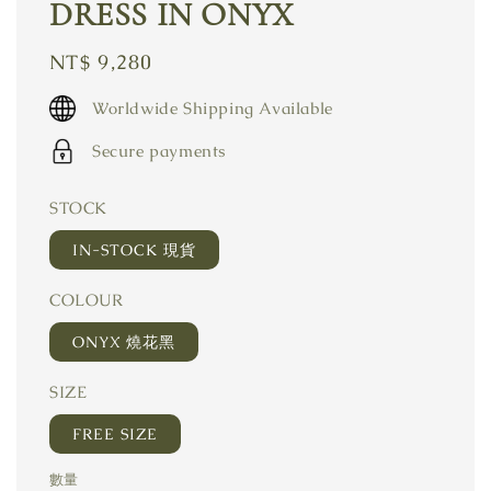
DRESS IN ONYX
Regular
NT$ 9,280
price
Worldwide Shipping Available
Secure payments
STOCK
IN-STOCK 現貨
COLOUR
ONYX 燒花黑
SIZE
FREE SIZE
數量