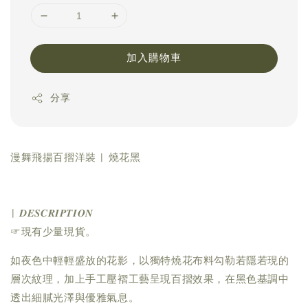
加入購物車
分享
漫舞飛揚百摺洋裝 | 燒花黑
| 𝑫𝑬𝑺𝑪𝑹𝑰𝑷𝑻𝑰𝑶𝑵
☞現有少量現貨。
如夜色中輕輕盛放的花影，以獨特燒花布料勾勒若隱若現的
層次紋理，加上手工壓褶工藝呈現百摺效果，在黑色基調中
透出細膩光澤與優雅氣息。