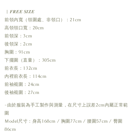
| 𝑭𝑹𝑬𝑬 𝑺𝑰𝒁𝑬
前領內寬（領圍處、非領口）：21cm
高領領口寬：20cm
前領深：3cm
後領深：2cm
胸圍：91cm
下擺圍（直量）：305cm
前衣長：132cm
內裡前衣長：114cm
前袖襱圍：24cm
後袖襱圍：27cm
-由於服裝為手工製作與測量，在尺寸上誤差2cm內屬正常範
圍
Ｍodel尺寸：身高168cm / 胸圍77cm / 腰圍57cm / 臀圍
86cm