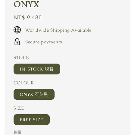
ONYX
Regular
NT$ 9,480
price
Worldwide Shipping Available
Secure payments
STOCK
IN-STOCK 現貨
COLOUR
ONYX 石英黑
SIZE
FREE SIZE
數量