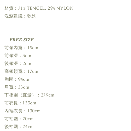
材質：71% TENCEL, 29% NYLON
洗滌建議：乾洗
| 𝑭𝑹𝑬𝑬 𝑺𝑰𝒁𝑬
前領內寬：19cm
前領深：5cm
後領深：2cm
高領領寬：17cm
胸圍：94cm
肩寬：33cm
下擺圍（直量）：279cm
前衣長：135cm
內裡衣長：130cm
前袖圍：20cm
後袖圍：24cm