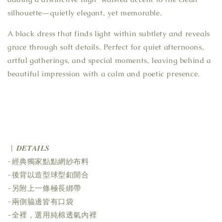
silhouette—quietly elegant, yet memorable.
A black dress that finds light within subtlety and reveals
grace through soft details. Perfect for quiet afternoons,
artful gatherings, and special moments, leaving behind a
beautiful impression with a calm and poetic presence.
| 𝑫𝑬𝑻𝑨𝑰𝑳𝑺
-經典獨家點點網紗布料
-後背以造型球型釦開合
-另附上一條極長綁帶
-兩側脇邊皆有口袋
-全裡，選用純棉透氣內裡