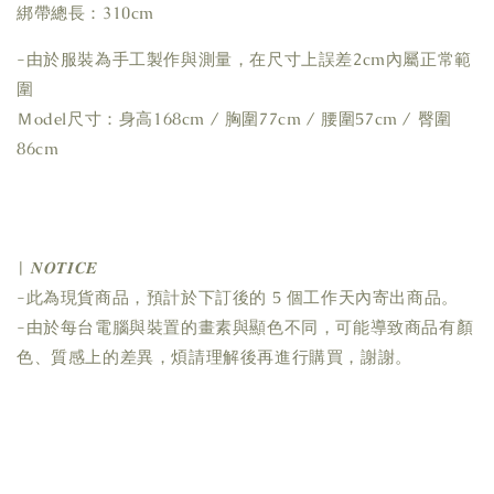
綁帶總長：310cm
-由於服裝為手工製作與測量，在尺寸上誤差2cm內屬正常範
圍
Ｍodel尺寸：身高168cm / 胸圍77cm / 腰圍57cm / 臀圍
86cm
| 𝑵𝑶𝑻𝑰𝑪𝑬
-此為現貨商品，預計於下訂後的 5 個工作天內寄出商品。
-由於每台電腦與裝置的畫素與顯色不同，可能導致商品有顏
色、質感上的差異，煩請理解後再進行購買，謝謝。