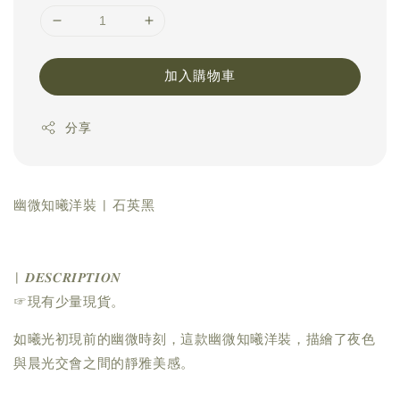
加入購物車
分享
幽微知曦洋裝 | 石英黑
| 𝑫𝑬𝑺𝑪𝑹𝑰𝑷𝑻𝑰𝑶𝑵
☞現有少量現貨。
如曦光初現前的幽微時刻，這款幽微知曦洋裝，描繪了夜色
與晨光交會之間的靜雅美感。