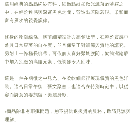
選用經典的點點網紗布料，細緻點紋如微光灑落於薄霧之
中，在輕盈透感與深邃黑色之間，營造出若隱若現、柔和而
富有層次的視覺韻律。
修身的輪廓線條、胸前細褶設計與高領版型，在輕盈質感中
兼具日常穿著的自在度，並且保留了對細節與質地的講究。
另附上一條極長綁帶，可依個人喜好繫於腰間，於簡潔輪廓
中加入別緻的高腰元素，低調卻令人回味。
這是一件在幽微之中見光、在柔軟細節裡展現氣質的黑色洋
裝。適合日常午後、藝文聚會，也適合在特別時刻中，以從
容而詩意的姿態留下美麗身影。
▫商品除非有瑕疵問題，恕不提供退換貨的服務，敬請見諒與
理解。