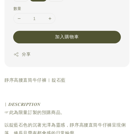
數量
加入購物車
分享
靜序高腰直筒牛仔褲 | 靛石藍
| 𝑫𝑬𝑺𝑪𝑹𝑰𝑷𝑻𝑰𝑶𝑵
☞此為限量訂製的預購商品。
以靛藍石色的沉著光澤為靈感，靜序高腰直筒牛仔褲呈現俐
落、修長且帶有都會感的日常輪廓。