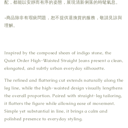
配，都能以安靜而有序的姿態，展現清新俐落的時髦氣息。
▫商品除非有瑕疵問題，恕不提供退換貨的服務，敬請見諒與
理解。
Inspired by the composed sheen of indigo stone, the
Quiet Order High-Waisted Straight Jeans present a clean,
elongated, and subtly urban everyday silhouette.
The refined and flattering cut extends naturally along the
leg line, while the high-waisted design visually lengthens
the overall proportion. Paired with straight-leg tailoring,
it flatters the figure while allowing ease of movement.
Simple yet substantial in line, it brings a calm and
polished presence to everyday styling.