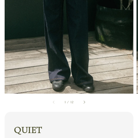
1
/
12
QUIET