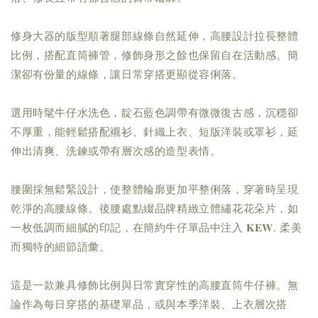
修身大器的版型順著腿部線條自然延伸，高腰設計拉長整體
比例，搭配直筒褲管，修飾身形之餘也保留自在活動感。簡
潔卻有份量的線條，讓日常穿搭更顯從容俐落。
選用時髦牛仔水洗色，靛石藍色調帶有微微復古感，沉穩卻
不厚重，能輕鬆搭配襯衫、針織上衣、短版洋裝或罩衫，延
伸出清爽、洗鍊或帶有層次感的造型表情。
腰圍採無鬆緊設計，使整體輪廓更加平整俐落，穿著時呈現
乾淨的高腰線條。後腰處點綴品牌精緻立體繡花花朵片，如
一枚低調而細膩的印記，在簡約牛仔單品中注入 𝐊𝐄𝐖. 柔美
而獨特的細節語彙。
這是一款兼具修飾比例與日常實穿性的高腰直筒牛仔褲。無
論作為每日穿搭的基礎單品，或與本季洋裝、上衣層次搭