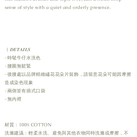
sense of style with a quiet and orderly presence.
| 𝑫𝑬𝑻𝑨𝑰𝑳𝑺
-時髦牛仔水洗色
-腰圍無鬆緊
-後腰處以品牌精緻繡花花朵片裝飾，請留意花朵可能因摩擦
造成染色現象
-兩側皆有插式口袋
-無內裡
材質：100% COTTON
洗滌建議：輕柔水洗、避免與其他衣物同時洗滌或摩擦，不