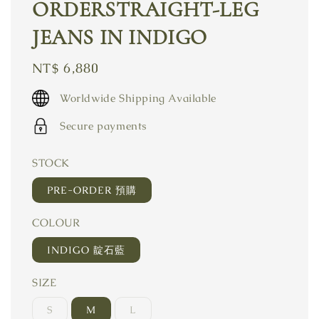
ORDERSTRAIGHT-LEG
JEANS IN INDIGO
Regular
NT$ 6,880
price
Worldwide Shipping Available
Secure payments
STOCK
PRE-ORDER 預購
COLOUR
INDIGO 靛石藍
SIZE
S
M
L