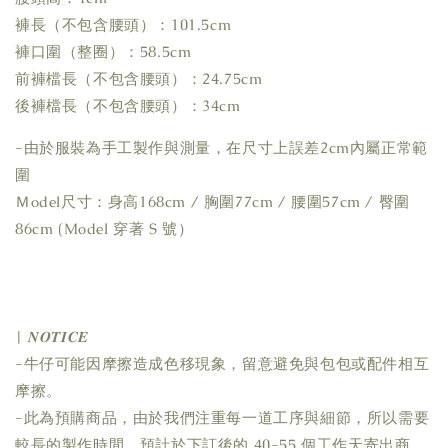
褲長（不包含腰頭）：101.5cm
褲口圍（整圈）：58.5cm
前褲檔長（不包含腰頭）：24.75cm
後褲檔長（不包含腰頭）：34cm
-由於服裝為手工製作與測量，在尺寸上誤差2cm內屬正常範
圍
Ｍodel尺寸：身高168cm / 胸圍77cm / 腰圍57cm / 臀圍
86cm (Model 穿著 S 號）
| 𝑵𝑶𝑻𝑰𝑪𝑬
-牛仔可能因摩擦造成色移現象，留意避免與包包或配件相互
摩擦。
-此為預購商品，由於我們注重每一道工序與細節，所以需要
較長的製作時間，預計於下訂後的 40-55 個工作天寄出商