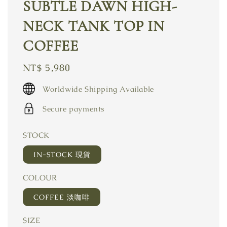
SUBTLE DAWN HIGH-
NECK TANK TOP IN
COFFEE
Regular
NT$ 5,980
price
Worldwide Shipping Available
Secure payments
STOCK
IN-STOCK 現貨
COLOUR
COFFEE 淡咖啡
SIZE