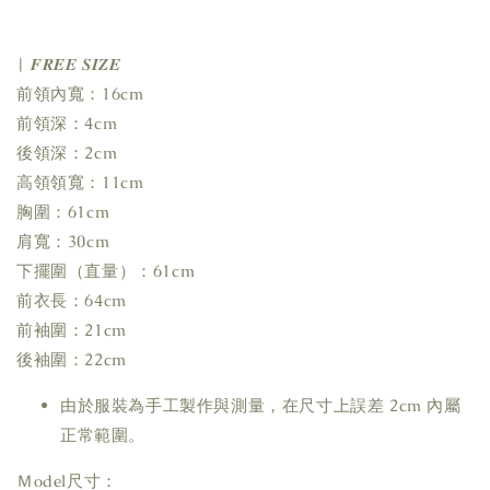
| 𝑭𝑹𝑬𝑬 𝑺𝑰𝒁𝑬
前領內寬：16cm
前領深：4cm
後領深：2cm
高領領寬：11cm
胸圍：61cm
肩寬：30cm
下擺圍（直量）：61cm
前衣長：64cm
前袖圍：21cm
後袖圍：22cm
由於服裝為手工製作與測量，在尺寸上誤差 2cm 內屬
正常範圍。
Ｍodel尺寸：