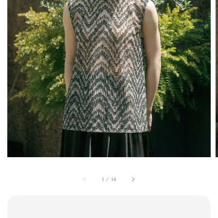
1
/
14