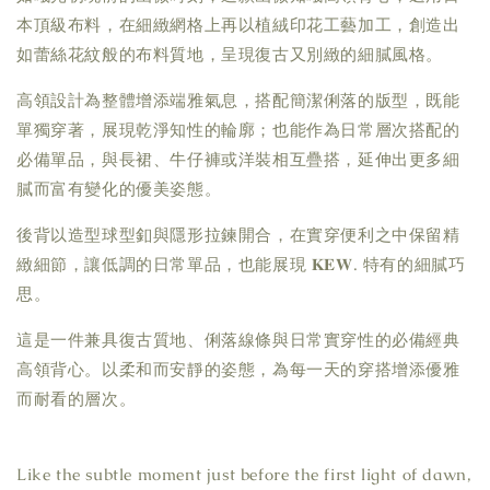
本頂級布料，在細緻網格上再以植絨印花工藝加工，創造出
如蕾絲花紋般的布料質地，呈現復古又別緻的細膩風格。
高領設計為整體增添端雅氣息，搭配簡潔俐落的版型，既能
單獨穿著，展現乾淨知性的輪廓；也能作為日常層次搭配的
必備單品，與長裙、牛仔褲或洋裝相互疊搭，延伸出更多細
膩而富有變化的優美姿態。
後背以造型球型釦與隱形拉鍊開合，在實穿便利之中保留精
緻細節，讓低調的日常單品，也能展現 𝐊𝐄𝐖. 特有的細膩巧
思。
這是一件兼具復古質地、俐落線條與日常實穿性的必備經典
高領背心。以柔和而安靜的姿態，為每一天的穿搭增添優雅
而耐看的層次。
Like the subtle moment just before the first light of dawn,