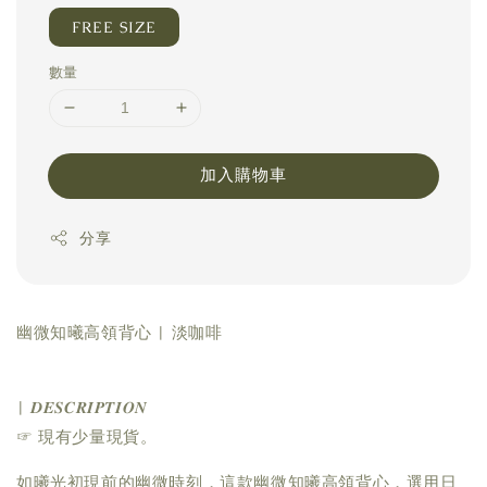
FREE SIZE
數量
加入購物車
分享
幽微知曦高領背心 | 淡咖啡
| 𝑫𝑬𝑺𝑪𝑹𝑰𝑷𝑻𝑰𝑶𝑵
☞ 現有少量現貨。
如曦光初現前的幽微時刻，這款幽微知曦高領背心，選用日