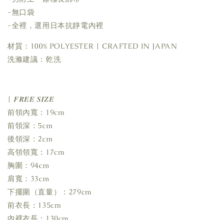
-無口袋
-全裡，選用日本抗靜電內裡
材質：100% POLYESTER | CRAFTED IN JAPAN
洗滌建議：乾洗
| 𝑭𝑹𝑬𝑬 𝑺𝑰𝒁𝑬
前領內寬：19cm
前領深：5cm
後領深：2cm
高領領寬：17cm
胸圍：94cm
肩寬：33cm
下擺圍（直量）：279cm
前衣長：135cm
內裡衣長：130cm