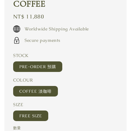
COFFEE
Regular
NT$ 11,880
price
Worldwide Shipping Available
Secure payments
STOCK
PRE-ORDER 預購
COLOUR
COFFEE 淡咖啡
SIZE
FREE SIZE
數量