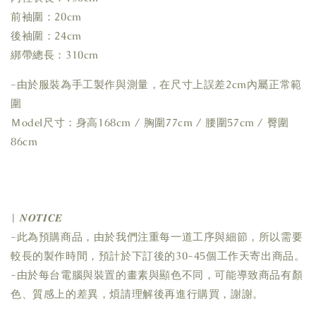
前袖圍：20cm
後袖圍：24cm
綁帶總長：310cm
-由於服裝為手工製作與測量，在尺寸上誤差2cm內屬正常範
圍
Ｍodel尺寸：身高168cm / 胸圍77cm / 腰圍57cm / 臀圍
86cm
| 𝑵𝑶𝑻𝑰𝑪𝑬
-此為預購商品，由於我們注重每一道工序與細節，所以需要
較長的製作時間，預計於下訂後的30-45個工作天寄出商品。
-由於每台電腦與裝置的畫素與顯色不同，可能導致商品有顏
色、質感上的差異，煩請理解後再進行購買，謝謝。