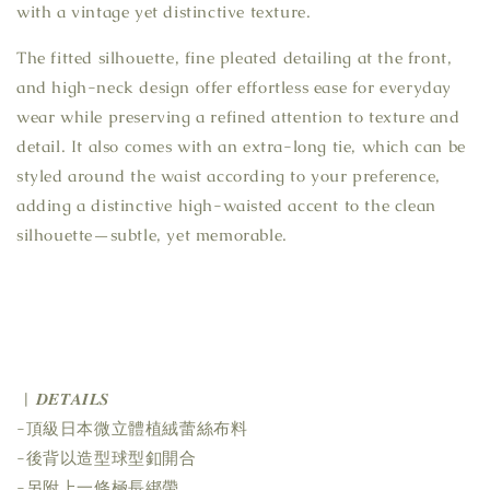
with a vintage yet distinctive texture.
The fitted silhouette, fine pleated detailing at the front,
and high-neck design offer effortless ease for everyday
wear while preserving a refined attention to texture and
detail. It also comes with an extra-long tie, which can be
styled around the waist according to your preference,
adding a distinctive high-waisted accent to the clean
silhouette—subtle, yet memorable.
| 𝑫𝑬𝑻𝑨𝑰𝑳𝑺
-頂級日本微立體植絨蕾絲布料
-後背以造型球型釦開合
-另附上一條極長綁帶