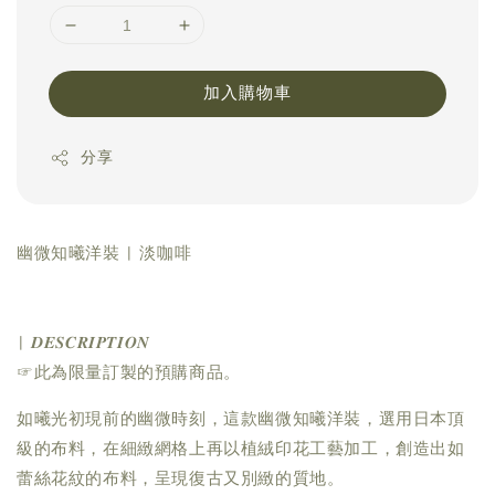
加入購物車
分享
幽微知曦洋裝 | 淡咖啡
| 𝑫𝑬𝑺𝑪𝑹𝑰𝑷𝑻𝑰𝑶𝑵
☞此為限量訂製的預購商品。
如曦光初現前的幽微時刻，這款幽微知曦洋裝，選用日本頂
級的布料，在細緻網格上再以植絨印花工藝加工，創造出如
蕾絲花紋的布料，呈現復古又別緻的質地。