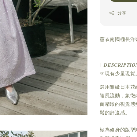
分享
薰衣南國極長洋裝
| 𝑫𝑬𝑺𝑪𝑹𝑰𝑷𝑻𝑰𝑶
☞現有少量現貨
選用雅緻日本花
隨風流動，象徵
而精緻的視覺感
鬆的舒適感。
極為修身的版型