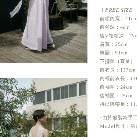
| 𝑭𝑹𝑬𝑬 𝑺𝑰𝒁𝑬
前領內寬：21c
前領深：4cm
後V領領深：29
肩寬：25cm
胸圍：91cm
下擺圍（直量）：
前衣長：137cm
內裡前衣長：13
前袖圍：24cm
後袖圍：25cm
持出綁帶長：11
-由於服裝為手
Ｍodel尺寸：身高