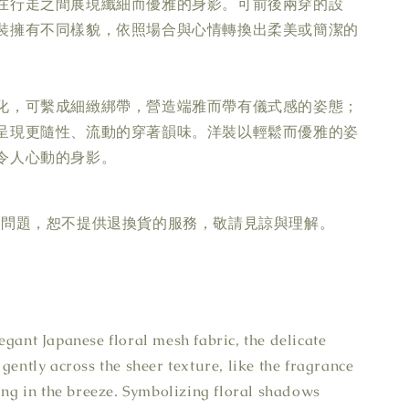
在行走之間展現纖細而優雅的身影。可前後兩穿的設
裝擁有不同樣貌，依照場合與心情轉換出柔美或簡潔的
化，可繫成細緻綁帶，營造端雅而帶有儀式感的姿態；
呈現更隨性、流動的穿著韻味。洋裝以輕鬆而優雅的姿
令人心動的身影。
疵問題，恕不提供退換貨的服務，敬請見諒與理解。
egant Japanese floral mesh fabric, the delicate
gently across the sheer texture, like the fragrance
ting in the breeze. Symbolizing floral shadows