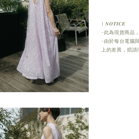
| 𝑵𝑶𝑻𝑰𝑪𝑬
-此為現貨商品，
-由於每台電腦
上的差異，煩請