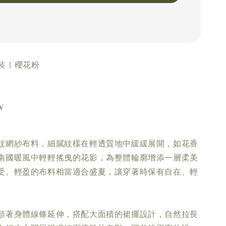
 | 櫻花粉
𝑵
。
紋網紗布料，細膩紋樣在輕透質地中緩緩展開，如花香
南國暖風中輕輕搖曳的花影，為整體輪廓增添一層柔美
受。輕盈的布料相當適合盛夏，讓穿著時保有自在、輕
順著身體線條延伸，搭配大面積的裙擺設計，自然拉長