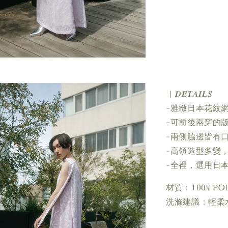
| 𝑫𝑬𝑻𝑨𝑰𝑳𝑺
-雅緻日本花紋
-可前後兩穿的
-兩側脇邊皆有
-高領造型多變
-全裡，選用日
材質：100% POL
洗滌建議：輕柔