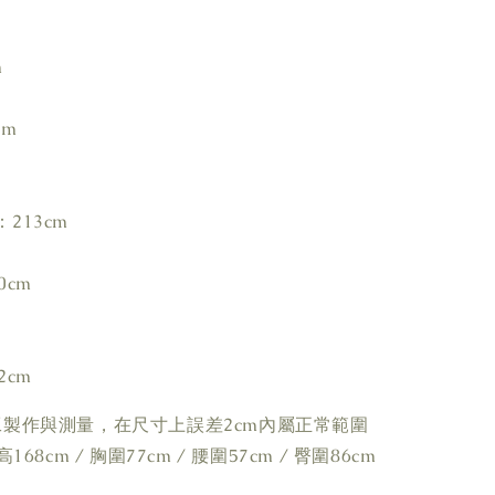
m
cm
213cm
0cm
2cm
工製作與測量，在尺寸上誤差2cm內屬正常範圍
168cm / 胸圍77cm / 腰圍57cm / 臀圍86cm