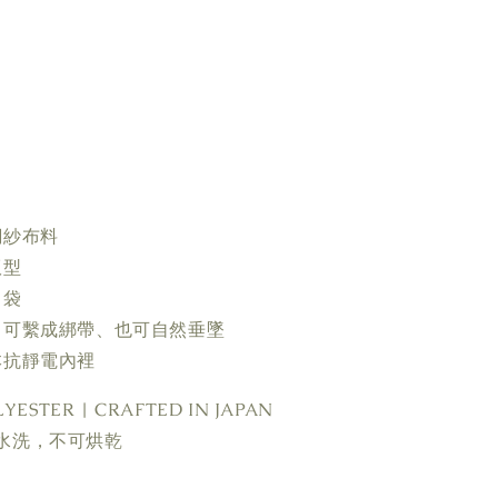
網紗布料
版型
口袋
，可繫成綁帶、也可自然垂墜
本抗靜電內裡
YESTER | CRAFTED IN JAPAN
水洗，不可烘乾