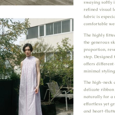
swaying softly 
refined visual l
fabric is espec
comfortable we
The highly fitte
the generous sk
proportion, rev
step. Designed 
offers differen
minimal styling
The high-neck de
delicate ribbon 
naturally for a
effortless yet g
and heart-flutt