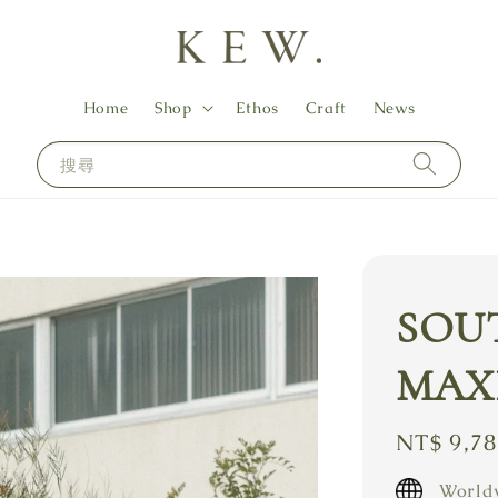
Home
Shop
Ethos
Craft
News
搜尋
SOU
MAXI
Regular
NT$ 9,7
price
Worldw