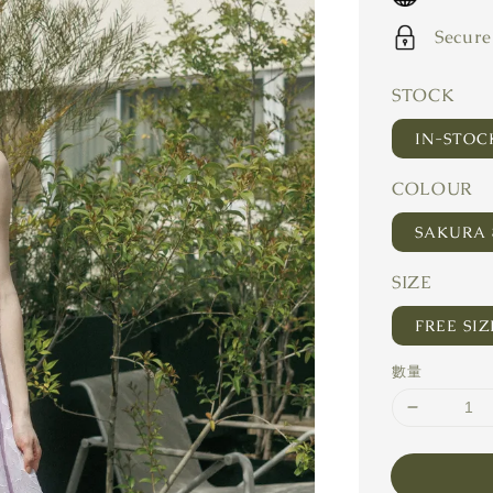
Secure
STOCK
IN-STO
COLOUR
SAKURA
SIZE
FREE SIZ
數量