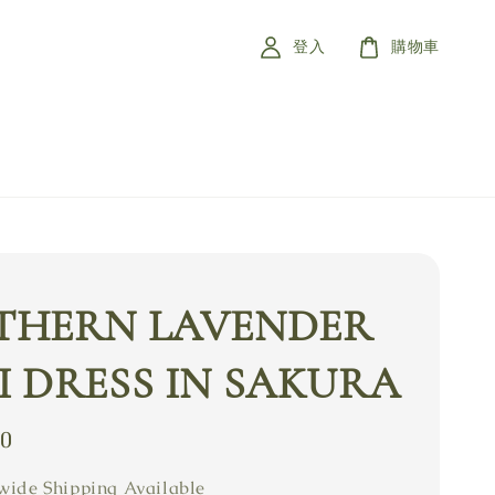
登入
購物車
THERN LAVENDER
 DRESS IN SAKURA
80
ide Shipping Available