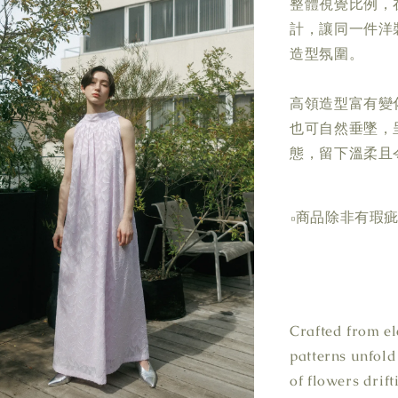
整體視覺比例，
計，讓同一件洋
造型氛圍。
高領造型富有變
也可自然垂墜，
態，留下溫柔且
▫商品除非有瑕
Crafted from el
patterns unfold 
of flowers drif