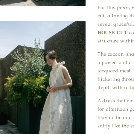
For this piece,
cut, allowing t
reveal graceful,
𝐇𝐎𝐔𝐒𝐄 𝐂𝐔
structure within
The cocoon-shap
a poised and di
jacquard mesh fa
flickering thro
depth within the
A dress that emb
for afternoon g
leaving behind 
softly like the s