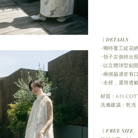
| 𝑫𝑬𝑻𝑨𝑰𝑳𝑺
-獨特重工緹花
-領子左側持出
-以立體球型釦
-兩側脇邊皆有
-全裡，選用透
材質：61% COTT
洗滌建議：乾洗
| 𝑭𝑹𝑬𝑬 𝑺𝑰𝒁𝑬