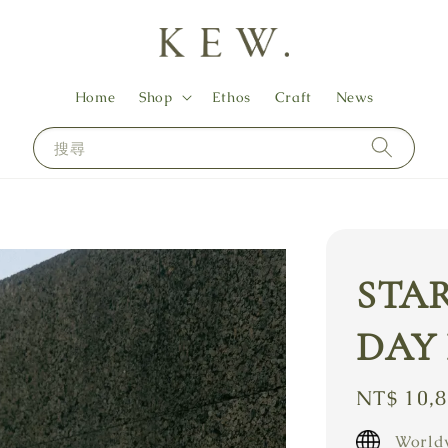
Home
Shop
Ethos
Craft
News
搜尋
STAR
DAY 
Regular
NT$ 10,
price
Worldw