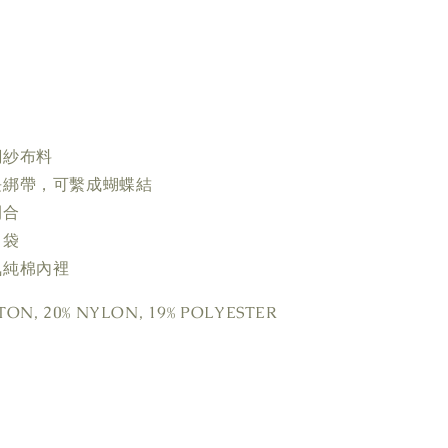
網紗布料
長綁帶，可繫成蝴蝶結
開合
口袋
氣純棉內裡
ON, 20% NYLON, 19% POLYESTER