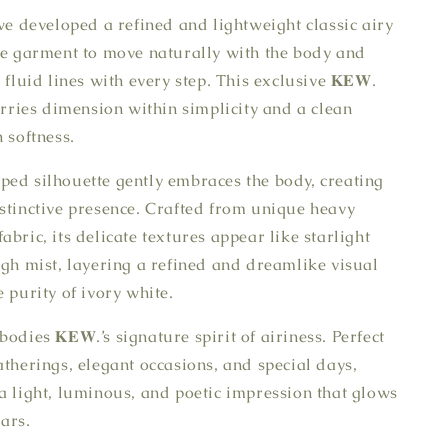
 we developed a refined and lightweight classic airy
he garment to move naturally with the body and
 fluid lines with every step. This exclusive 𝐊𝐄𝐖.
 carries dimension within simplicity and a clean
 softness.
ed silhouette gently embraces the body, creating
stinctive presence. Crafted from unique heavy
bric, its delicate textures appear like starlight
ugh mist, layering a refined and dreamlike visual
 purity of ivory white.
odies 𝐊𝐄𝐖.’s signature spirit of airiness. Perfect
atherings, elegant occasions, and special days,
a light, luminous, and poetic impression that glows
tars.