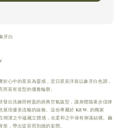
 象牙白
𝑵
。
爍於心中的星辰為靈感，翌日星辰洋裝以象牙白色調，
亮而富有造型的優雅輪廓。
研發出洗鍊而輕盈的經典空氣版型，讓身體隨著步伐律
展現優美流暢的線條。這份專屬於 𝐊𝐄𝐖. 的獨家
 𝐂𝐔𝐓，在簡潔之中蘊藏立體感，在柔和之中保有俐落結構。繭
身形，帶出從容而別緻的姿態。