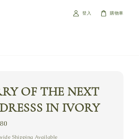
登入
購物車
RY OF THE NEXT
DRESSS IN IVORY
880
ide Shipping Available