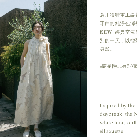
選用獨特重工緹
牙白的純淨色澤
𝐊𝐄𝐖. 
別的一天，以輕
身影。
▫商品除非有瑕
Inspired by the 
daybreak, the N
white tone, outl
silhouette.