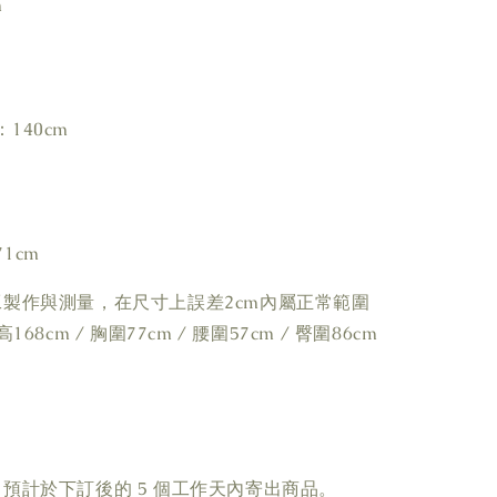
m
140cm
1cm
工製作與測量，在尺寸上誤差2cm內屬正常範圍
168cm / 胸圍77cm / 腰圍57cm / 臀圍86cm
預計於下訂後的 5 個工作天內寄出商品。