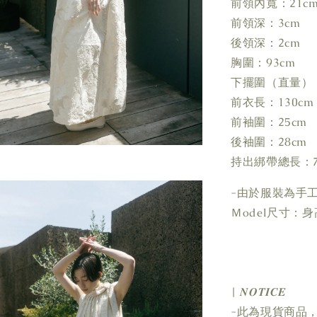
前領內寬：21c
前領深：3cm
後領深：2cm
胸圍：93cm
下擺圍（直量）：
前衣長：130cm
前袖圍：25cm
後袖圍：28cm
持出綁帶總長：7
-由於服裝為手
Ｍodel尺寸：身高
| 𝑵𝑶𝑻𝑰𝑪𝑬
-此為現貨商品，