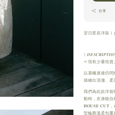
分享
翌日星辰洋裝 |
| 𝑫𝑬𝑺𝑪𝑹𝑰𝑷𝑻𝑰𝑶
☞現有少量現貨
以晨曦過後仍閃
描繪出清澈、柔
我們為此款洋裝
動時，衣身能自然
𝐇𝐎𝐔𝐒
型輪廓溫柔包覆