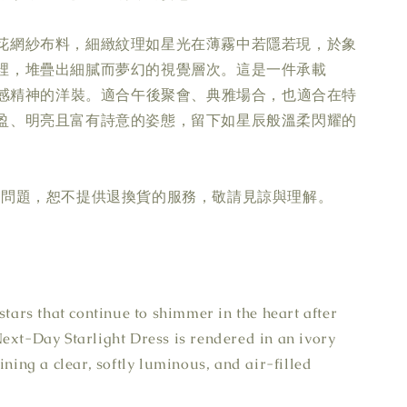
花網紗布料，細緻紋理如星光在薄霧中若隱若現，於象
裡，堆疊出細膩而夢幻的視覺層次。這是一件承載
經典空氣感精神的洋裝。適合午後聚會、典雅場合，也適合在特
盈、明亮且富有詩意的姿態，留下如星辰般溫柔閃耀的
疵問題，恕不提供退換貨的服務，敬請見諒與理解。
stars that continue to shimmer in the heart after
ext-Day Starlight Dress is rendered in an ivory
ining a clear, softly luminous, and air-filled