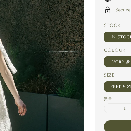
Secure
STOCK
IN-STO
COLOUR
IVORY 
SIZE
FREE SIZ
數量