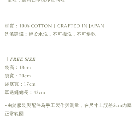
材質：100% COTTON | CRAFTED IN JAPAN
洗滌建議：輕柔水洗，不可機洗，不可烘乾
| 𝑭𝑹𝑬𝑬 𝑺𝑰𝒁𝑬
袋高：18cm
袋寬：20cm
袋底寬：17cm
單邊繩總長：43cm
-由於服裝與配件為手工製作與測量，在尺寸上誤差2cm內屬
正常範圍