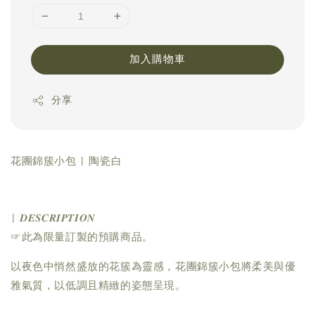
加入購物車
分享
花團錦簇小包 | 陶瓷白
| 𝑫𝑬𝑺𝑪𝑹𝑰𝑷𝑻𝑰𝑶𝑵
☞此為限量訂製的預購商品。
以夜色中悄然盛放的花簇為靈感，花團錦簇小包將柔美與優
雅氣質，以低調且精緻的姿態呈現。