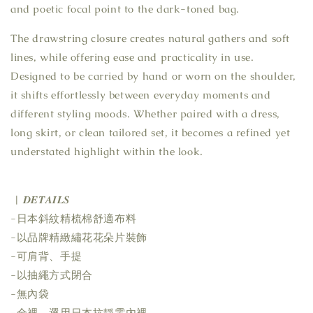
and poetic focal point to the dark-toned bag.
The drawstring closure creates natural gathers and soft
lines, while offering ease and practicality in use.
Designed to be carried by hand or worn on the shoulder,
it shifts effortlessly between everyday moments and
different styling moods. Whether paired with a dress,
long skirt, or clean tailored set, it becomes a refined yet
understated highlight within the look.
| 𝑫𝑬𝑻𝑨𝑰𝑳𝑺
-日本斜紋精梳棉舒適布料
-以品牌精緻繡花花朵片裝飾
-可肩背、手提
-以抽繩方式閉合
-無內袋
-全裡，選用日本抗靜電內裡