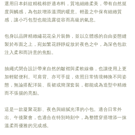
選用日本斜紋精梳棉舒適布料，質地細緻柔美，帶有自然挺
度與觸感，為包款增添溫潤的暖意。輕盈之中保有細緻質
感，讓小巧包型也能流露從容而高級的氣息。
包身以品牌精緻繡花花朵片裝飾，並以立體感的自由姿態縫
製於布面之上，宛如繁花靜靜綻放於夜色之中，為深色包款
注入柔和而詩意的焦點。
抽繩式閉合設計帶來自然的皺褶與柔軟線條，也讓使用上更
加輕鬆便利。可肩背、亦可手提，依照日常情境轉換不同姿
態，無論搭配洋裝、長裙或簡潔套裝，都能成為造型中精緻
而不張揚的亮點。
這是一款凝聚花影、夜色與細膩光澤的小包。適合日常外
出、午後聚會，也適合在特別時刻中，為整體穿搭增添一抹
溫柔而優雅的完成感。