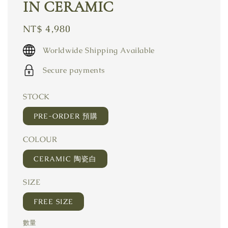
IN CERAMIC
Regular
NT$ 4,980
price
Worldwide Shipping Available
Secure payments
STOCK
PRE-ORDER 預購
COLOUR
CERAMIC 陶瓷白
SIZE
FREE SIZE
數量