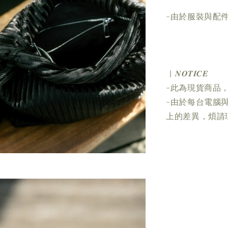
-由於服裝與配
| 𝑵𝑶𝑻𝑰𝑪𝑬
-此為現貨商品
-由於每台電腦
上的差異，煩請