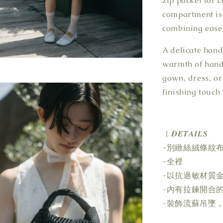
zip pocket for 
compartment is 
combining ease 
A delicate hand
warmth of handc
gown, dress, or
finishing touch
| 𝑫𝑬𝑻𝑨𝑰𝑳𝑺
-別緻絲絨條紋
-全裡
-以抗過敏材質
-內有拉鍊開合
-裝飾流蘇吊墜