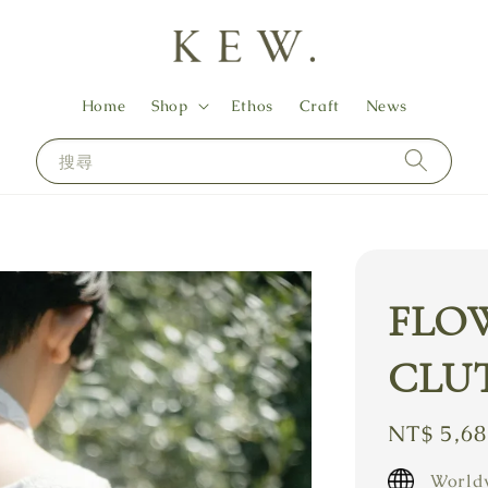
Home
Shop
Ethos
Craft
News
搜尋
FLO
CLUT
Regular
NT$ 5,6
price
Worldw