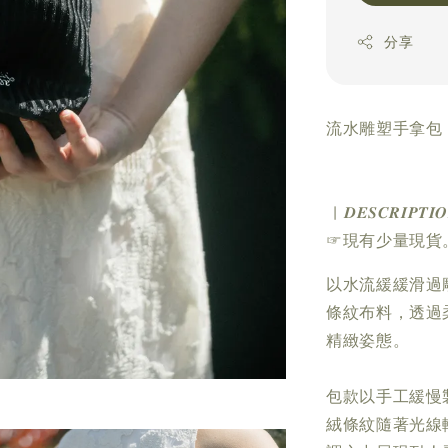
分享
流水雕塑手拿包 
| 𝑫𝑬𝑺𝑪𝑹𝑰𝑷𝑻𝑰
☞現有少量現貨
以水流緩緩滑過
條紋布料，透過
精緻姿態。
包款以手工緩慢
絨條紋隨著光線