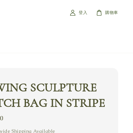
登入
購物車
WING SCULPTURE
CH BAG IN STRIPE
80
ide Shipping Available