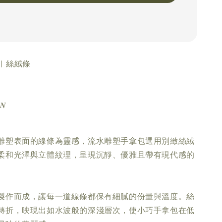
| 絲絨條
𝑵
。
雕塑表面的線條為靈感，流水雕塑手拿包選用別緻絲絨
柔和光澤與立體紋理，呈現沉靜、優雅且帶有現代感的
製作而成，讓每一道線條都保有細膩的份量與溫度。絲
轉折，映現出如水波般的深淺層次，使小巧手拿包在低