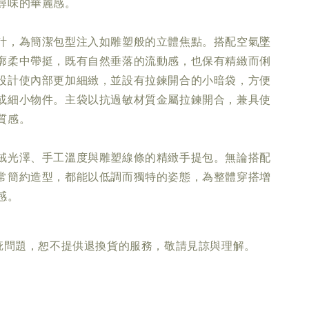
尋味的華麗感。
計，為簡潔包型注入如雕塑般的立體焦點。搭配空氣墜
廓柔中帶挺，既有自然垂落的流動感，也保有精緻而俐
設計使內部更加細緻，並設有拉鍊開合的小暗袋，方便
或細小物件。主袋以抗過敏材質金屬拉鍊開合，兼具使
質感。
絨光澤、手工溫度與雕塑線條的精緻手提包。無論搭配
常簡約造型，都能以低調而獨特的姿態，為整體穿搭增
感。
瑕疵問題，恕不提供退換貨的服務，敬請見諒與理解。