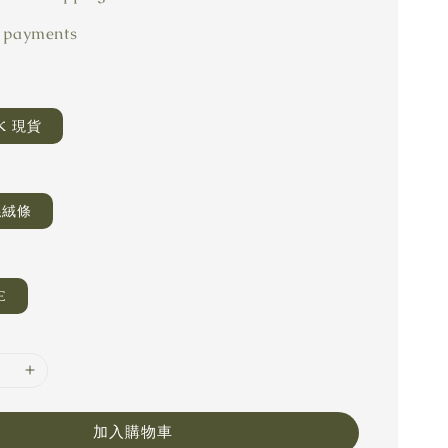
 payments
CK 現貨
RIPE 絲絨條
E
加入購物車