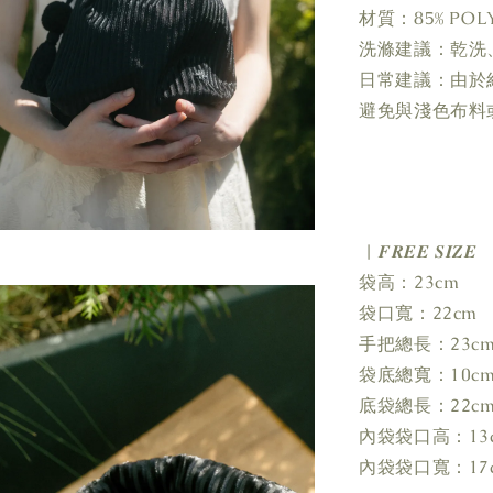
材質：85% POLY
洗滌建議：乾洗
日常建議：由於
避免與淺色布料
| 𝑭𝑹𝑬𝑬 𝑺𝑰𝒁𝑬
袋高：23cm
袋口寬：22cm
手把總長：23c
袋底總寬：10c
底袋總長：22c
內袋袋口高：13
內袋袋口寬：17