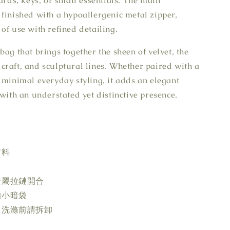
cards, keys, or small essentials. The main
finished with a hypoallergenic metal zipper,
of use with refined detailing.
bag that brings together the sheen of velvet, the
raft, and sculptural lines. Whether paired with a
 minimal everyday styling, it adds an elegant
 with an understated yet distinctive presence.
布料
金屬拉鏈開合
的小暗袋
，洗滌前請拆卸