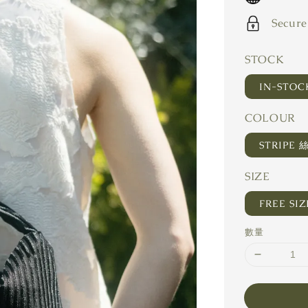
Secure
STOCK
IN-STO
COLOUR
ST
SIZE
FREE SIZ
數量