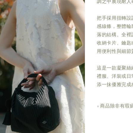
調之中展現耐人
把手採用扭轉設
感線條，整體輪
落的結構。全裡
收納卡片、鑰匙
用便利性與細節
這是一款凝聚絲
禮服、洋裝或日
添一抹優雅完成
▫ 商品除非有