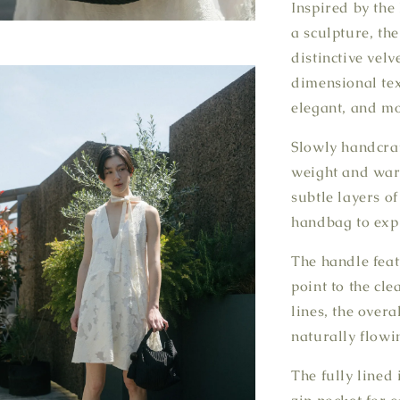
Inspired by the 
a sculpture, th
distinctive velv
dimensional text
elegant, and m
Slowly handcraf
weight and warmt
subtle layers of
handbag to expr
The handle feat
point to the cle
lines, the overa
naturally flowi
The fully lined 