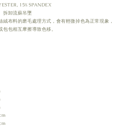
ESTER, 15% SPANDEX
、拆卸流蘇吊墜
絲絨布料的磨毛處理方式，會有輕微掉色為正常現象，
或包包相互摩擦導致色移。
m
m
m
cm
cm