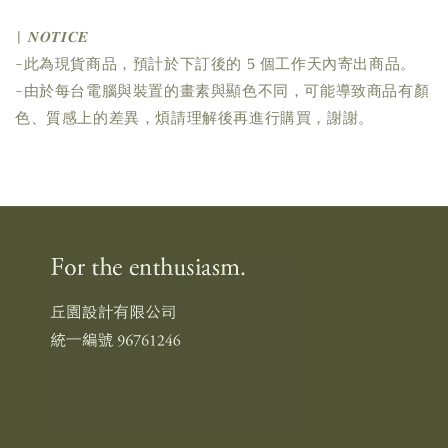
| 𝑵𝑶𝑻𝑰𝑪𝑬
-此為現貨商品，預計於下訂後的 5 個工作天內寄出商品。
-由於每台電腦與裝置的畫素與顯色不同，可能導致商品有顏
色、質感上的差異，煩請理解後再進行購買，謝謝。