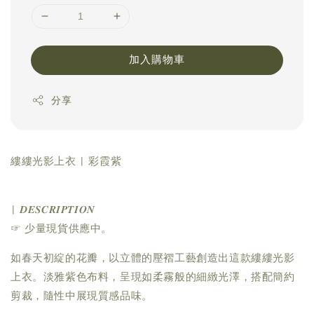
加入購物車
分享
縷縷光影上衣 | 彩霞紫
| 𝑫𝑬𝑺𝑪𝑹𝑰𝑷𝑻𝑰𝑶𝑵
☞ 少量現貨供應中。
如春天初綻的花瓣，以立體的壓褶工藝創造出這款縷縷光影
上衣。淡雅紫色布料，呈現如柔霧般的細緻光澤，搭配簡約
剪裁，隨性中展現質感品味。