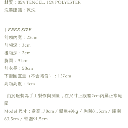
材質：85% TENCEL, 15% POLYESTER
洗滌建議：乾洗
| 𝑭𝑹𝑬𝑬 𝑺𝑰𝒁𝑬
前領內寬：22cm
前領深：3cm
後領深：2cm
胸圍：91cm
前衣長：58cm
下擺圍直量（不含褶份）：137cm
高領高度：4cm
-由於服裝為手工製作與測量，在尺寸上誤差2cm內屬正常範
圍
Model 尺寸：身高170cm / 體重49kg / 胸圍81.5cm / 腰圍
63.5cm / 臀圍91.5cm