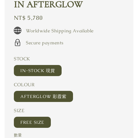
IN AFTERGLOW
Regular
NT$ 5,780
price
Worldwide Shipping Available
Secure payments
STOCK
IN-STOCK 現貨
COLOUR
AFTERGLOW 彩霞紫
SIZE
FREE SIZE
數量