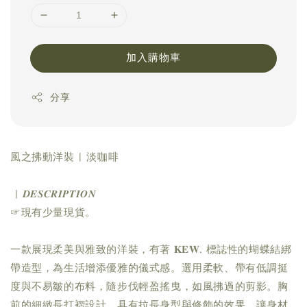
加入購物車
分享
風之拂動洋裝 | 淡咖啡
| 𝑫𝑬𝑺𝑪𝑹𝑰𝑷𝑻𝑰𝑶𝑵
☞現有少量現貨。
一款展現柔美與雅致的洋裝，有著 𝐊𝐄𝐖. 標誌性的蝴蝶結綁
帶造型，為生活增添優雅的儀式感。選用柔軟、帶有低調挺
度與不易皺的布料，隨步伐輕盈搖曳，如風拂過的剪影。胸
前的細緻長打褶設計，具有拉長身型與修飾的效果，讓身材