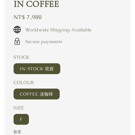
IN COFFEE
Regular
NT$ 7,980
price
Worldwide Shipping Available
Secure payments
STOCK
IN-STOCK 現貨
COLOUR
COFFEE 淡咖啡
SIZE
F
數量