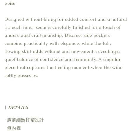
poise.
Designed without lining for added comfort and a natural
fit, each inner seam is carefully finished for a touch of
understated craftsmanship. Discreet side pockets
combine practicality with elegance, while the full,
flowing skirt adds volume and movement, revealing a
quiet balance of confidence and femininity. A singular
piece that captures the fleeting moment when the wind
softly passes by.
| 𝑫𝑬𝑻𝑨𝑰𝑳𝑺
-胸前細緻打褶設計
-無內裡