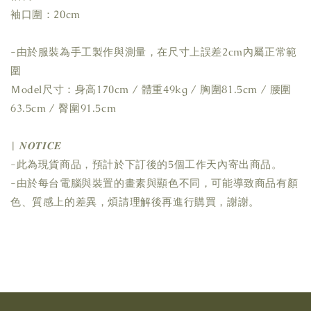
袖口圍：20cm
-由於服裝為手工製作與測量，在尺寸上誤差2cm內屬正常範
圍
Ｍodel尺寸：身高170cm / 體重49kg / 胸圍81.5cm / 腰圍
63.5cm / 臀圍91.5cm
| 𝑵𝑶𝑻𝑰𝑪𝑬
-此為現貨商品，預計於下訂後的5個工作天內寄出商品。
-由於每台電腦與裝置的畫素與顯色不同，可能導致商品有顏
色、質感上的差異，煩請理解後再進行購買，謝謝。