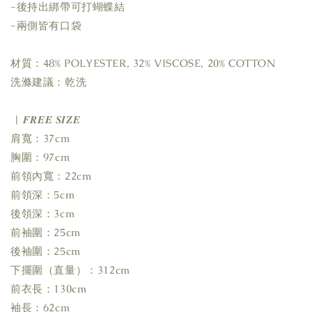
-後持出綁帶可打蝴蝶結
-兩側皆有口袋
材質：48% POLYESTER, 32% VISCOSE, 20% COTTON
洗滌建議：乾洗
| 𝑭𝑹𝑬𝑬 𝑺𝑰𝒁𝑬
肩寬：37cm
胸圍：97cm
前領內寬：22cm
前領深：5cm
後領深：3cm
前袖圍：25cm
後袖圍：25cm
下擺圍（直量）：312cm
前衣長：130cm
袖長：62cm