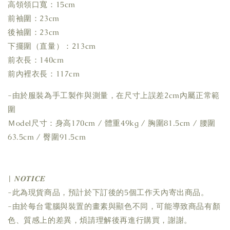
高領領口寬：15cm
前袖圍：23cm
後袖圍：23cm
下擺圍（直量）：213cm
前衣長：140cm
前內裡衣長：117cm
-由於服裝為手工製作與測量，在尺寸上誤差2cm內屬正常範
圍
Ｍodel尺寸：身高170cm / 體重49kg / 胸圍81.5cm / 腰圍
63.5cm / 臀圍91.5cm
| 𝑵𝑶𝑻𝑰𝑪𝑬
-此為現貨商品，預計於下訂後的5個工作天內寄出商品。
-由於每台電腦與裝置的畫素與顯色不同，可能導致商品有顏
色、質感上的差異，煩請理解後再進行購買，謝謝。