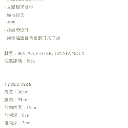
-立體廓形版型
-極地裙長
-全裡
-後綁帶設計
-兩側脇邊皆為留洞口式口袋
材質：85% POLYESTER, 15% SPANDEX
洗滌建議：乾洗
| 𝑭𝑹𝑬𝑬 𝑺𝑰𝒁𝑬
肩寬：36cm
胸圍：94cm
前領內寬：19cm
前領深：6cm
後領深：3cm