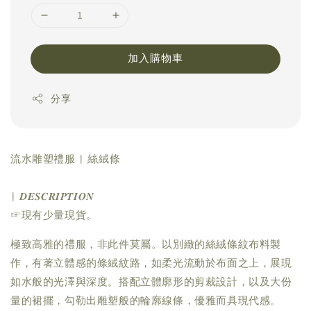
加入購物車
分享
流水雕塑禮服 | 絲絨條
| 𝑫𝑬𝑺𝑪𝑹𝑰𝑷𝑻𝑰𝑶𝑵
☞現有少量現貨。
極致高雅的禮服，非此件莫屬。以別緻的絲絨條紋布料製
作，有著立體感的條絨紋路，如柔光流動於布面之上，展現
如水般的光澤與深度。搭配立體廓形的剪裁設計，以及大份
量的裙擺，勾勒出雕塑般的輪廓線條，優雅而具現代感。