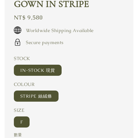
GOWN IN STRIPE
Regular
NT$ 9,580
price
Worldwide Shipping Available
Secure payments
STOCK
IN-STOCK 現貨
COLOUR
STRIPE 絲絨條
SIZE
F
數量