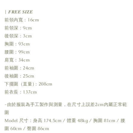
| 𝑭𝑹𝑬𝑬 𝑺𝑰𝒁𝑬
前領內寬：16cm
前領深：9cm
後領深：3cm
胸圍：93cm
腰圍：99cm
肩寬：34cm
前袖圍：24cm
後袖圍：25cm
下擺圍（直量)：208cm
前衣長：137cm
-由於服裝為手工製作與測量，在尺寸上誤差2cm內屬正常範
圍
Model 尺寸：身高 174.5cm / 體重 48kg / 胸圍 81cm / 腰
圍 60cm / 臀圍 86cm