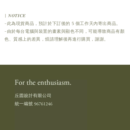
| 𝑵𝑶𝑻𝑰𝑪𝑬
-此為現貨商品，預計於下訂後的 5 個工作天內寄出商品。
-由於每台電腦與裝置的畫素與顯色不同，可能導致商品有顏
色、質感上的差異，煩請理解後再進行購買，謝謝。