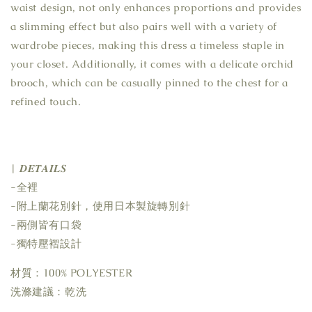
waist design, not only enhances proportions and provides
a slimming effect but also pairs well with a variety of
wardrobe pieces, making this dress a timeless staple in
your closet. Additionally, it comes with a delicate orchid
brooch, which can be casually pinned to the chest for a
refined touch.
| 𝑫𝑬𝑻𝑨𝑰𝑳𝑺
-全裡
-附上蘭花別針，使用日本製旋轉別針
-兩側皆有口袋
-獨特壓褶設計
材質：100% POLYESTER
洗滌建議：乾洗