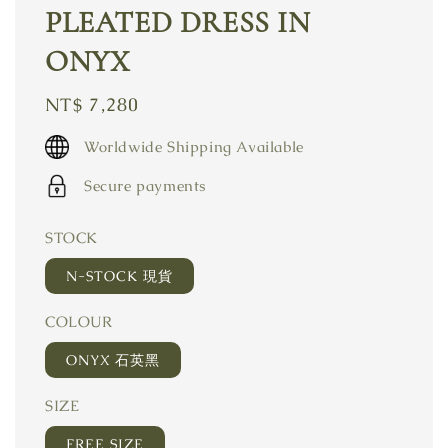
PLEATED DRESS IN
ONYX
Regular
NT$ 7,280
price
Worldwide Shipping Available
Secure payments
STOCK
N-STOCK 現貨
COLOUR
ONYX 石英黑
SIZE
FREE SIZE