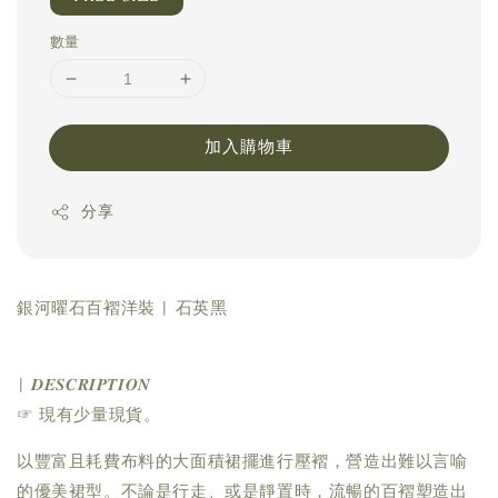
數量
加入購物車
分享
銀河曜石百褶洋裝 | 石英黑
| 𝑫𝑬𝑺𝑪𝑹𝑰𝑷𝑻𝑰𝑶𝑵
☞ 現有少量現貨。
以豐富且耗費布料的大面積裙擺進行壓褶，營造出難以言喻
的優美裙型。不論是行走、或是靜置時，流暢的百褶塑造出