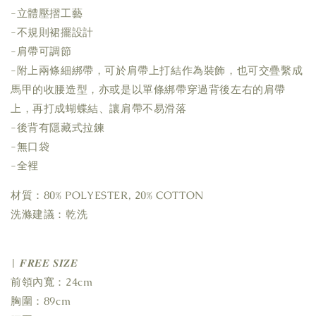
-立體壓摺工藝
-不規則裙擺設計
-肩帶可調節
-附上兩條細綁帶，可於肩帶上打結作為裝飾，也可交疊繫成
馬甲的收腰造型，亦或是以單條綁帶穿過背後左右的肩帶
上，再打成蝴蝶結、讓肩帶不易滑落
-後背有隱藏式拉鍊
-無口袋
-全裡
材質：80% POLYESTER, 20% COTTON
洗滌建議：乾洗
| 𝑭𝑹𝑬𝑬 𝑺𝑰𝒁𝑬
前領內寬：24cm
胸圍：89cm