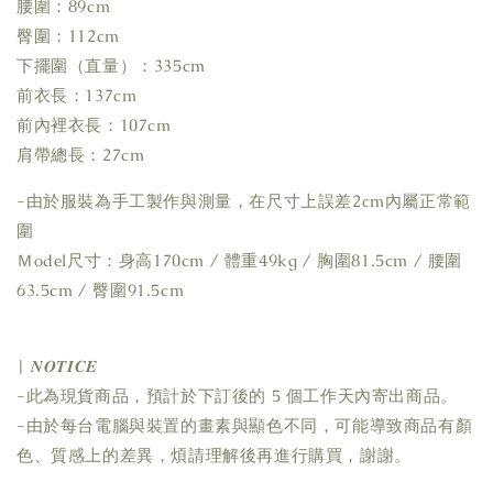
腰圍：89cm
臀圍：112cm
下擺圍（直量）：335cm
前衣長：137cm
前內裡衣長：107cm
肩帶總長：27cm
-由於服裝為手工製作與測量，在尺寸上誤差2cm內屬正常範
圍
Ｍodel尺寸：身高170cm / 體重49kg / 胸圍81.5cm / 腰圍
63.5cm / 臀圍91.5cm
| 𝑵𝑶𝑻𝑰𝑪𝑬
-此為現貨商品，預計於下訂後的 5 個工作天內寄出商品。
-由於每台電腦與裝置的畫素與顯色不同，可能導致商品有顏
色、質感上的差異，煩請理解後再進行購買，謝謝。