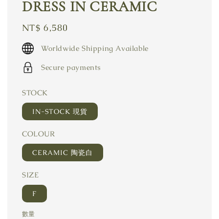
DRESS IN CERAMIC
Regular
NT$ 6,580
price
Worldwide Shipping Available
Secure payments
STOCK
IN-STOCK 現貨
COLOUR
CERAMIC 陶瓷白
SIZE
F
數量