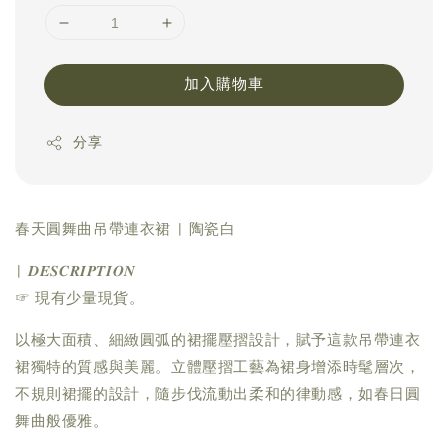
加入購物車
分享
春天圓舞曲吊帶連衣裙 | 陶瓷白
| 𝑫𝑬𝑺𝑪𝑹𝑰𝑷𝑻𝑰𝑶𝑵
☞ 現有少量現貨。
以極大面積、細緻圓弧的裙擺壓摺設計，賦予這款吊帶連衣
裙獨特的質感與美麗。立體壓摺工藝為裙身增添時髦層次，
不規則裙擺的設計，隨步伐流動出柔和的律動感，如春日圓
舞曲般優雅。