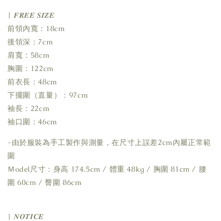
| 𝑭𝑹𝑬𝑬 𝑺𝑰𝒁𝑬
前領內寬：18cm
後領深：7cm
肩寬：58cm
胸圍：122cm
前衣長：48cm
下擺圍（直量）：97cm
袖長：22cm
袖口圍：46cm
-由於服裝為手工製作與測量，在尺寸上誤差2cm內屬正常範
圍
Ｍodel尺寸：身高 174.5cm / 體重 48kg / 胸圍 81cm / 腰
圍 60cm / 臀圍 86cm
| 𝑵𝑶𝑻𝑰𝑪𝑬