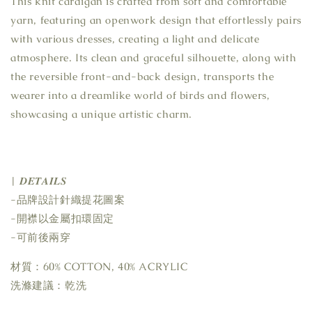
This knit cardigan is crafted from soft and comfortable
yarn, featuring an openwork design that effortlessly pairs
with various dresses, creating a light and delicate
atmosphere. Its clean and graceful silhouette, along with
the reversible front-and-back design, transports the
wearer into a dreamlike world of birds and flowers,
showcasing a unique artistic charm.
| 𝑫𝑬𝑻𝑨𝑰𝑳𝑺
-品牌設計針織提花圖案
-開襟以金屬扣環固定
-可前後兩穿
材質：60% COTTON, 40% ACRYLIC
洗滌建議：乾洗