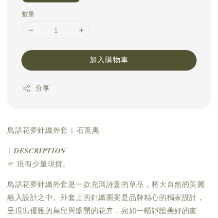
數量
加入購物車
分享
鳥語花夢針織外套 | 石英黑
| 𝑫𝑬𝑺𝑪𝑹𝑰𝑷𝑻𝑰𝑶𝑵
☞ 現有少量現貨。
鳥語花夢針織外套是一款充滿詩意的單品，將大自然的美麗
融入設計之中。外套上的針織圖案是品牌精心的獨家設計，
呈現出優雅的鳥兒與盛開的花卉，宛如一幅靜謐美好的畫