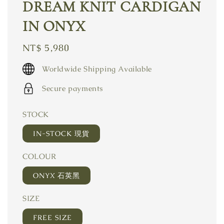
DREAM KNIT CARDIGAN
IN ONYX
Regular
NT$ 5,980
price
Worldwide Shipping Available
Secure payments
STOCK
IN-STOCK 現貨
COLOUR
ONYX 石英黑
SIZE
FREE SIZE