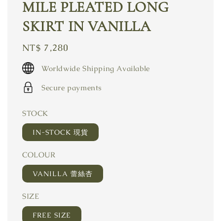
MILE PLEATED LONG
SKIRT IN VANILLA
Regular
NT$ 7,280
price
Worldwide Shipping Available
Secure payments
STOCK
IN-STOCK 現貨
COLOUR
VANILLA 蕾絲杏
SIZE
FREE SIZE