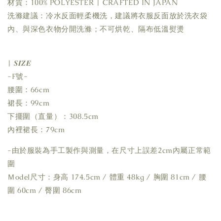
材質：100% POLYESTER | CRAFTED IN JAPAN
洗滌建議：冷水反面輕柔機洗，建議將衣服反面放於洗衣袋
內、與深色衣物分開洗滌；不可烘乾、隔布低溫熨燙
| 𝑺𝑰𝒁𝑬
-F號-
腰圍：66cm
裙長：99cm
下擺圍（直量）：308.5cm
內裡裙長：79cm
-由於服裝為手工製作與測量，在尺寸上誤差2cm內屬正常範
圍
Ｍodel尺寸：身高 174.5cm / 體重 48kg / 胸圍 81cm / 腰
圍 60cm / 臀圍 86cm