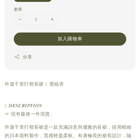
數量
加入購物車
分享
吟遊千里打褶長裙 | 蕾絲杏
| 𝑫𝑬𝑺𝑪𝑹𝑰𝑷𝑻𝑰𝑶𝑵
☞ 現有最後一件現貨。
吟遊千里打褶長裙是一款充滿詩意與優雅的長裙，採用精緻
的日本面料製作，質感輕盈柔軟。有著極長的裙長設計，隨