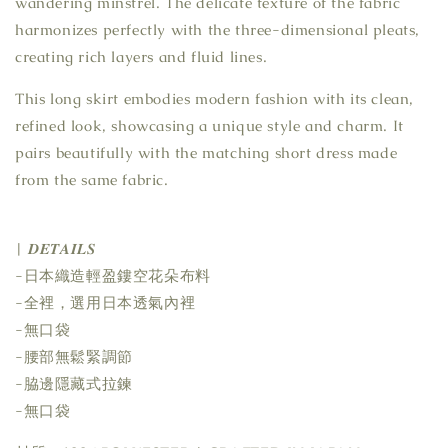
wandering minstrel. The delicate texture of the fabric
harmonizes perfectly with the three-dimensional pleats,
creating rich layers and fluid lines.
This long skirt embodies modern fashion with its clean,
refined look, showcasing a unique style and charm. It
pairs beautifully with the matching short dress made
from the same fabric.
| 𝑫𝑬𝑻𝑨𝑰𝑳𝑺
-日本織造輕盈鏤空花朵布料
-全裡，選用日本透氣內裡
-無口袋
-腰部無鬆緊調節
-脇邊隱藏式拉鍊
-無口袋