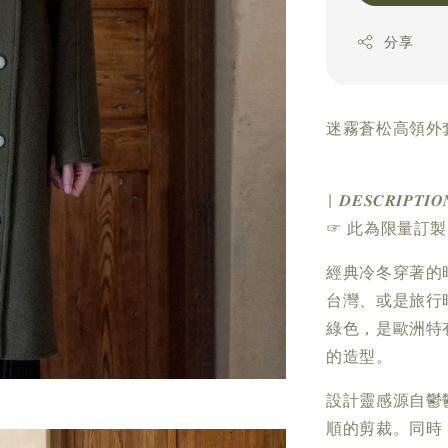
分享
迷霧蒼松高領外套
| 𝑫𝑬𝑺𝑪𝑹𝑰𝑷𝑻𝑰𝑶
☞ 此為限量訂
經典冷冬穿著的
台灣、或是旅行
綠色，是歐洲特
的造型。
設計靈感源自鬱
順的剪裁。同時