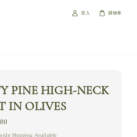
登入
購物車
Y PINE HIGH-NECK
 IN OLIVES
880
ide Shipping Available