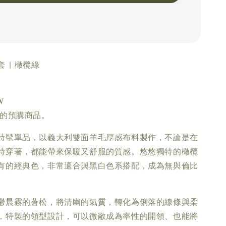
 | 橄欖綠
𝑵
製的預購商品。
時髦單品，以義大利雙面羊毛厚感布料製作，不論是在
時穿著，都能帶來保暖又舒服的質感。悠悠獨特的橄欖
有的經典色，非常適合與黑白色系搭配，成為無與倫比
鬱晨霧的蒼松，將清幽的氣質，轉化為俐落的線條與柔
，特製的領型設計，可以微敞成為率性的開領、也能將