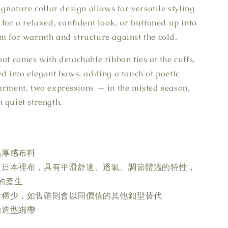
ignature collar design allows for versatile styling
 for a relaxed, confident look, or buttoned up into
m for warmth and structure against the cold.
oat comes with detachable ribbon ties at the cuffs,
ed into elegant bows, adding a touch of poetic
arment, two expressions — in the misted season,
 quiet strength.
毛厚感布料
級日本裡布，具有平滑舒適、透氣、調節體溫的特性，
的產生
量稀少，如售罄則會以同價值的其他釦型替代
的造型綁帶