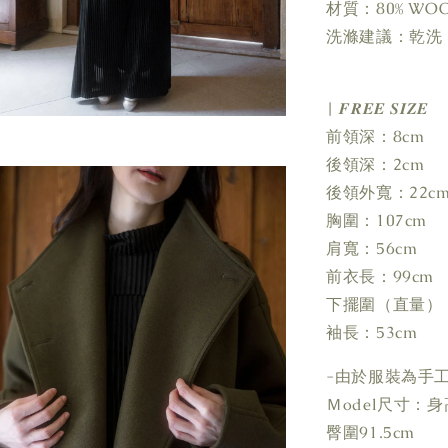
材質：80% WOOL,
洗滌建議：乾洗
| 𝑭𝑹𝑬𝑬 𝑺𝑰𝒁𝑬
前領深：8cm
後領深：2cm
後領外寬：22c
胸圍：107cm
肩寬：56cm
前衣長：99cm
下擺圍（直量）：
袖長：53cm
-由於服裝為手
Ｍodel尺寸：身高1
臀圍91.5cm