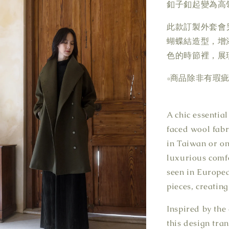
釦子釦起變為高
此款訂製外套會
蝴蝶結造型，增
色的時節裡，展
▫商品除非有瑕
A chic essential
faced wool fabr
in Taiwan or on
luxurious comfo
seen in Europea
pieces, creating
Inspired by the
this design tran