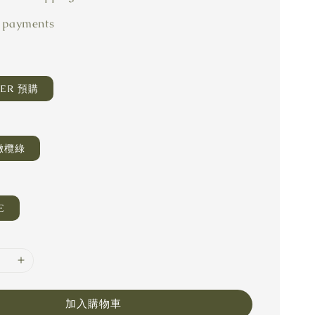
 payments
DER 預購
 橄欖綠
E
加入購物車