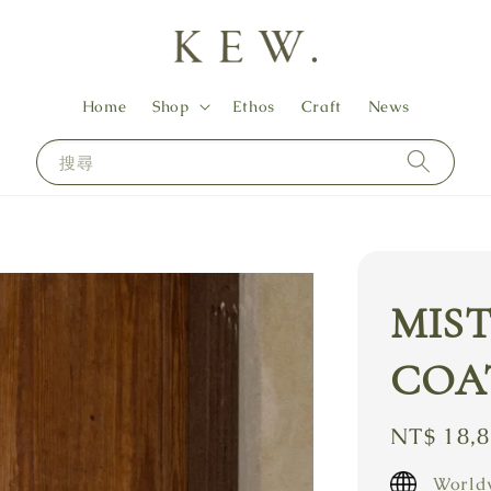
Home
Shop
Ethos
Craft
News
搜尋
MIST
COAT
Regular
NT$ 18,
price
Worldw