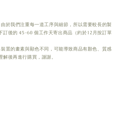
，由於我們注重每一道工序與細節，所以需要較長的製
訂後的 45-60 個工作天寄出商品（約於12月按訂單
。
與裝置的畫素與顯色不同，可能導致商品有顏色、質感
理解後再進行購買，謝謝。