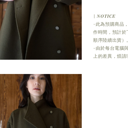
| 𝑵𝑶𝑻𝑰𝑪𝑬
-此為預購商品
作時間，預計於下
順序陸續出貨）
-由於每台電腦
上的差異，煩請