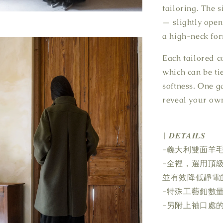
tailoring. The s
— slightly open
a high-neck for
Each tailored c
which can be ti
softness. One g
reveal your own
| 𝑫𝑬𝑻𝑨𝑰𝑳𝑺
-義大利雙面羊
-全裡，選用頂
並有效降低靜電
-特殊工藝釦數
-另附上袖口處