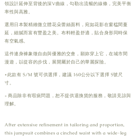
領設計延伸至背後的深V曲線，勾勒出流暢的線條，完美平衡
率性與高雅。
選用日本製精緻微立體花朵蕾絲面料，宛如花影在窗櫺間蔓
延，細膩而富有豐盈之美。布料輕盈舒適，貼合身形同時保
有空氣感。
這件連身褲象徵自由與優雅的交會，願妳穿上它，在城市間
漫遊，以從容的步伐，展開屬於自己的華麗探險。
*此款有 S/M 號可供選擇，建議 160公分以下選擇 S號尺
寸。
▫ 商品除非有瑕疵問題，恕不提供退換貨的服務，敬請見諒與
理解。
After extensive refinement in tailoring and proportion,
this jumpsuit combines a cinched waist with a wide-leg