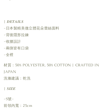
| 𝑫𝑬𝑻𝑨𝑰𝑳𝑺
-日本製精美微立體花朵蕾絲面料
-背後隱形拉鍊
-收腰設計
-兩側皆有口袋
-全裡
材質：50% POLYESTER, 50% COTTON | CRAFTED IN
JAPAN
洗滌建議：乾洗
| 𝑺𝑰𝒁𝑬
-S號-
前領內寬：25cm