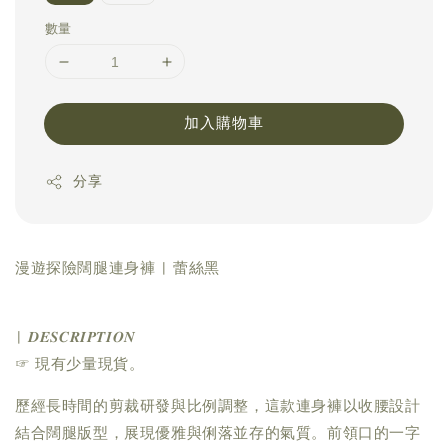
數量
加入購物車
分享
漫遊探險闊腿連身褲 | 蕾絲黑
| 𝑫𝑬𝑺𝑪𝑹𝑰𝑷𝑻𝑰𝑶𝑵
☞ 現有少量現貨。
歷經長時間的剪裁研發與比例調整，這款連身褲以收腰設計
結合闊腿版型，展現優雅與俐落並存的氣質。前領口的一字