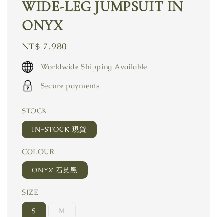
WIDE-LEG JUMPSUIT IN
ONYX
Regular
NT$ 7,980
price
Worldwide Shipping Available
Secure payments
STOCK
IN-STOCK 現貨
COLOUR
ONYX 石英黑
SIZE
S
M