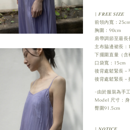
| 𝑭𝑹𝑬𝑬 𝑺𝑰𝒁𝑬
前領內寬：25c
胸圍：90cm
肩帶調節至最長長
主布脇邊裙長：1
下擺圍直量（含褶
口袋寬：15cm
後背處鬆緊長－平
後背處鬆緊長－拉
-由於服裝為手
Model 尺寸：身高
臀圍91.5cm
| 𝑵𝑶𝑻𝑰𝑪𝑬