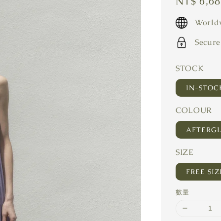
Regular
NT$ 6,6
price
Worldw
Secure
STOCK
IN-STO
COLOUR
AFTERG
SIZE
FREE SIZ
數量