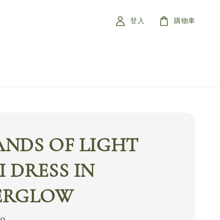
登入
購物車
ANDS OF LIGHT
 DRESS IN
ERGLOW