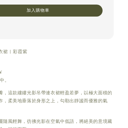
加入購物車
裙 | 彩霞紫
𝑵
應中。
瓣，這款縷縷光影吊帶連衣裙輕盈若夢，以極大面積的
作，柔美地垂落於身形之上，勾勒出靜謐而優雅的氣
擺隨風輕舞，彷彿光影在空氣中低語，將絕美的意境藏