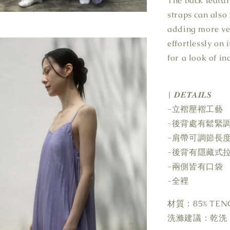
The back featur
straps can also
adding more ver
effortlessly on
for a look of i
| 𝑫𝑬𝑻𝑨𝑰𝑳𝑺
-立褶壓褶工藝
-後背處有鬆緊
-肩帶可調節長
-後背有隱藏式
-兩側皆有口袋
-全裡
材質：85% TENC
洗滌建議：乾洗