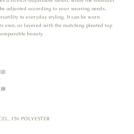
es a stretch-adjustable detail, while the shoulder
 be adjusted according to your wearing needs,
satility to everyday styling. It can be worn
 its own, or layered with the matching pleated top
ncomparable beauty.
調節
度
拉鍊
EL, 15% POLYESTER