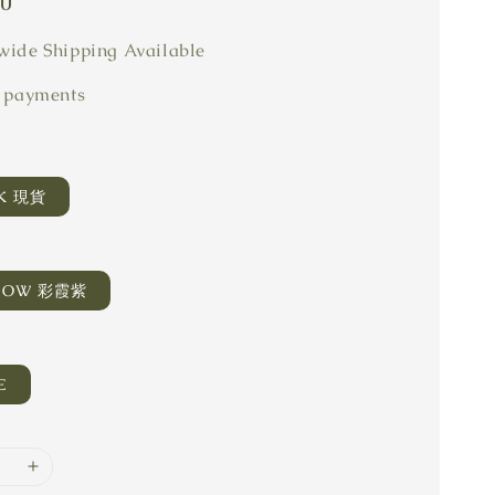
80
ide Shipping Available
 payments
CK 現貨
LOW 彩霞紫
E