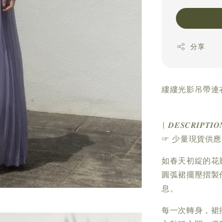
分享
縷縷光影吊帶連衣
| 𝑫𝑬𝑺𝑪𝑹𝑰𝑷𝑻𝑰𝑶
☞ 少量現貨供
如春天初綻的花
圓弧裙擺壓摺製
息。
每一次轉身，裙