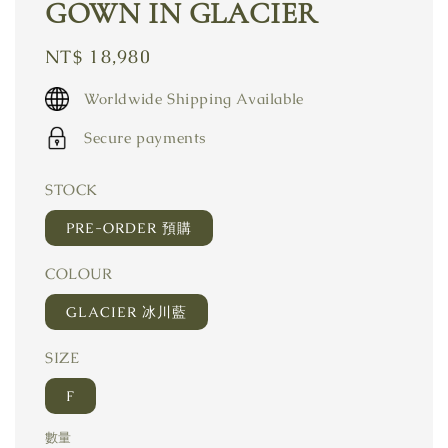
GOWN IN GLACIER
Regular
NT$ 18,980
price
Worldwide Shipping Available
Secure payments
STOCK
PRE-ORDER 預購
COLOUR
GLACIER 冰川藍
SIZE
F
數量