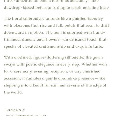
three-dimensional bloom blossoms delicately—like
dewdrop-kissed petals unfurling in a soft morning haze.
The floral embroidery unfolds like a painted tapestry,
with blossoms that rise and fall, petals that seem to drift
downward in motion. The hem is adorned with hand-
trimmed, dimensional flowers—an artisanal touch that
speaks of elevated craftsmanship and exquisite taste.
With a refined, figure-flattering silhouette, the gown
sways with poetic elegance in every step. Whether worn
for a ceremony, evening reception, or any cherished
occasion, it radiates a gentle dreamlike presence—like
stepping into a beautiful summer reverie at the edge of
the world.
| 𝑫𝑬𝑻𝑨𝑰𝑳𝑺