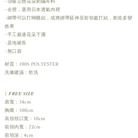
-頂級立體花朵刺繡布料
-全裡，選用日本透氣內裡
-綁帶可以打蝴蝶結，或將綁帶延伸至前領處打結，創造多變
效果
-手工裁邊花朵下擺
-及地裙長
-無口袋
材質：100% POLYESTER
洗滌建議：乾洗
| 𝑭𝑹𝑬𝑬 𝑺𝑰𝒁𝑬
肩寬：34cm
胸圍：100cm
高領領口寬：18cm
前領內寬：22cm
前領深：4cm