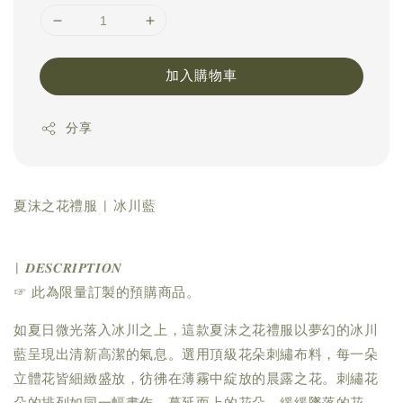
加入購物車
分享
夏沫之花禮服 | 冰川藍
| 𝑫𝑬𝑺𝑪𝑹𝑰𝑷𝑻𝑰𝑶𝑵
☞ 此為限量訂製的預購商品。
如夏日微光落入冰川之上，這款夏沫之花禮服以夢幻的冰川
藍呈現出清新高潔的氣息。選用頂級花朵刺繡布料，每一朵
立體花皆細緻盛放，彷彿在薄霧中綻放的晨露之花。刺繡花
朵的排列如同一幅畫作，蔓延而上的花朵，緩緩墜落的花