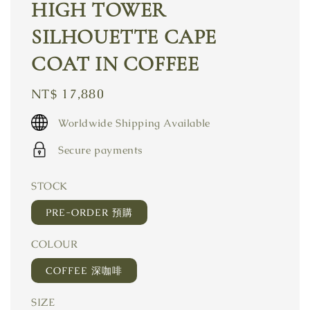
HIGH TOWER
SILHOUETTE CAPE
COAT IN COFFEE
Regular
NT$ 17,880
price
Worldwide Shipping Available
Secure payments
STOCK
PRE-ORDER 預購
COLOUR
COFFEE 深咖啡
SIZE