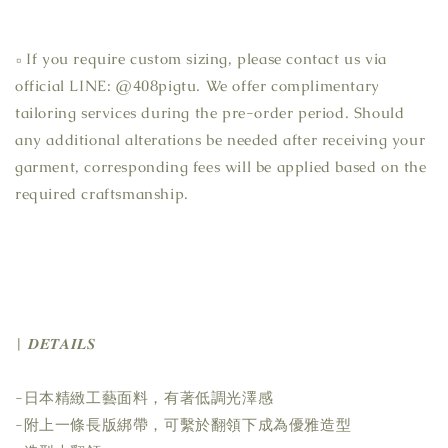
▫ If you require custom sizing, please contact us via 
official LINE: @408pigtu. We offer complimentary 
tailoring services during the pre-order period. Should 
any additional alterations be needed after receiving your 
garment, corresponding fees will be applied based on the 
required craftsmanship.
| 𝑫𝑬𝑻𝑨𝑰𝑳𝑺
-日本精緻工藝面料，有著低調光澤感
-附上一條長版綁帶，可繫於翻領下成為優雅造型