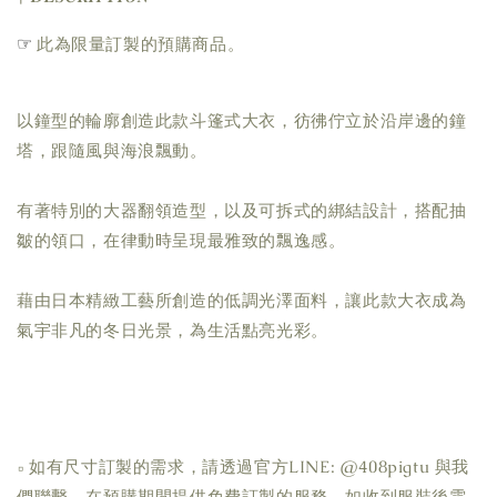
☞ 
此為限量訂製的預購商品。
以鐘型的輪廓創造此款斗篷式大衣，彷彿佇立於沿岸邊的鐘
塔，跟隨風與海浪飄動。
有著特別的大器翻領造型，以及可拆式的綁結設計，搭配抽
皺的領口，在律動時呈現最雅致的飄逸感。
藉由日本精緻工藝所創造的低調光澤面料，讓此款大衣成為
氣宇非凡的冬日光景，為生活點亮光彩。
▫ 如有尺寸訂製的需求，請透過官方LINE: @408pigtu 與我
們聯繫，在預購期間提供免費訂製的服務。如收到服裝後需