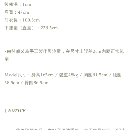
後領深：1cm
肩寬：47cm
前衣長：100.5cm
下擺圍（直量）：228.5cm
-由於服裝為手工製作與測量，在尺寸上誤差2cm內屬正常範
圍
Ｍodel尺寸：身高165cm / 體重48kg / 胸圍81.5cm / 腰圍
58.5cm / 臀圍86.5cm
| 𝑵𝑶𝑻𝑰𝑪𝑬