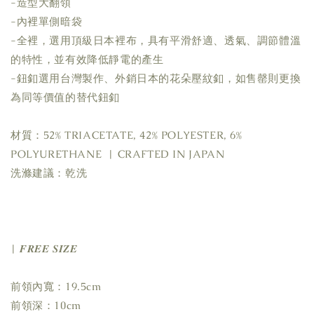
-造型大翻領 
-內裡單側暗袋
-全裡，選用頂級日本裡布，具有平滑舒適、透氣、調節體溫
的特性，並有效降低靜電的產生
-鈕釦選用台灣製作、外銷日本的花朵壓紋釦，如售罄則更換
為同等價值的替代鈕釦
材質：52% TRIACETATE, 42% POLYESTER, 6% 
POLYURETHANE  | CRAFTED IN JAPAN
洗滌建議：乾洗 
| 𝑭𝑹𝑬𝑬 𝑺𝑰𝒁𝑬
前領內寬：19.5cm
前領深：10cm