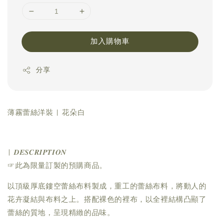
加入購物車
分享
薄霧蕾絲洋裝 | 花朵白
| 𝑫𝑬𝑺𝑪𝑹𝑰𝑷𝑻𝑰𝑶𝑵
☞此為限量訂製的預購商品。
以頂級厚底鏤空蕾絲布料製成，重工的蕾絲布料，將動人的
花卉凝結與布料之上。搭配裸色的裡布，以全裡結構凸顯了
蕾絲的質地，呈現精緻的品味。