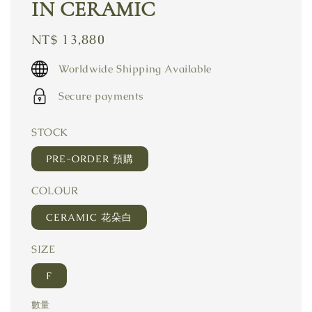
IN CERAMIC
Regular
NT$ 13,880
price
Worldwide Shipping Available
Secure payments
STOCK
PRE-ORDER 預購
COLOUR
CERAMIC 花朵白
SIZE
F
數量