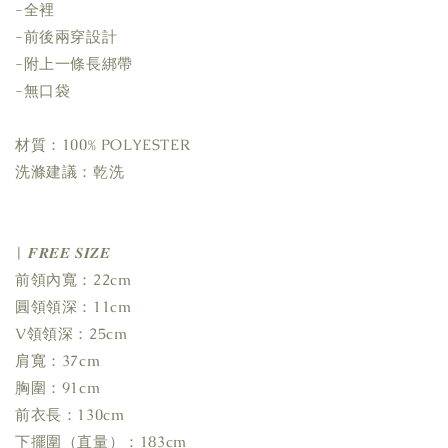
-全裡
-前後兩穿設計
-附上一條長綁帶
-無口袋
材質：100% POLYESTER
洗滌建議：乾洗
| 𝑭𝑹𝑬𝑬 𝑺𝑰𝒁𝑬
前領內寬：22cm
圓領領深：11cm
V領領深：25cm
肩寬：37cm
胸圍：91cm
前衣長：130cm
下擺圍（直量）：183cm