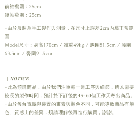
前袖襱圍：25cm
後袖襱圍：25cm
-由於服裝為手工製作與測量，在尺寸上誤差2cm內屬正常範
圍
Ｍodel尺寸：身高170cm / 體重49kg / 胸圍81.5cm / 腰圍
63.5cm / 臀圍91.5cm
| 𝑵𝑶𝑻𝑰𝑪𝑬
-此為預購商品，由於我們注重每一道工序與細節，所以需要
較長的製作時間，預計於下訂後的45-60個工作天寄出商品。
-由於每台電腦與裝置的畫素與顯色不同，可能導致商品有顏
色、質感上的差異，煩請理解後再進行購買，謝謝。