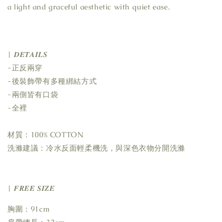
a light and graceful aesthetic with quiet ease.
| 𝑫𝑬𝑻𝑨𝑰𝑳𝑺
-正反兩穿
-後裝飾帶有多種綁結方式
-兩側皆有口袋
-全裡
材質：100% COTTON
洗滌建議：冷水反面輕柔機洗，與深色衣物分開洗滌
| 𝑭𝑹𝑬𝑬 𝑺𝑰𝒁𝑬
胸圍：91cm