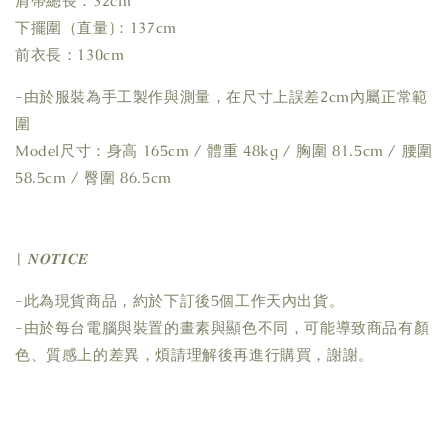
肩帶總長：32cm
下擺圍（直量)：137cm
前衣長：130cm
-由於服裝為手工製作與測量，在尺寸上誤差2cm內屬正常範
圍
Model尺寸：身高 165cm / 體重 48kg / 胸圍 81.5cm / 腰圍
58.5cm / 臀圍 86.5cm
| 𝑵𝑶𝑻𝑰𝑪𝑬
-此為現貨商品，約於下訂後5個工作天內出貨。
-由於每台電腦與裝置的畫素與顯色不同，可能導致商品有顏
色、質感上的差異，煩請理解後再進行購買，謝謝。